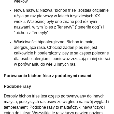
wieków.
Nowa nazwa: Nazwa "bichon frise" została oficjalnie
użyta po raz pierwszy w latach trzydziestych XX
wieku. Wcześniej były one znane pod różnymi
nazwami, w tym "pies z Teneryfy" ("tenerife dog") i
"bichon z Teneryfy".
Właściwości hipoalergiczne: Bichon to mniej
alergizująca rasa. Chociaż żaden pies nie jest
całkowicie hipoalergiczny, psy te są często polecane
dla osób z alergiami, ponieważ zrzucają mniej sierści
w porównaniu do wielu innych ras.
Porównanie bichon frise z podobnymi rasami
Podobne rasy
Dorosły bichon frise jest często porównywany do innych
małych, puszystych ras psów ze względu na swój wygląd i
temperament. Podobne rasy to maltańczyk, hawańczyk i
coton de tulear. Wszystkie te rasy łączy pewien poziom