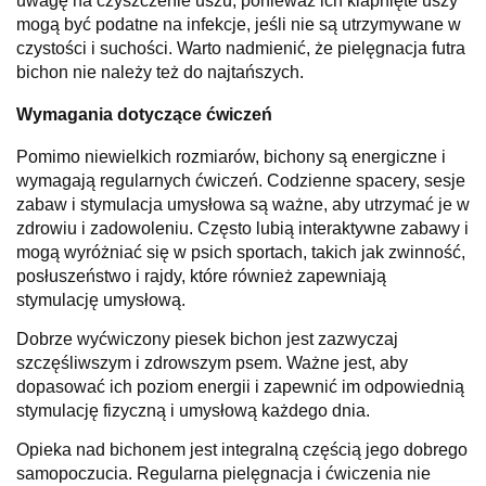
uwagę na czyszczenie uszu, ponieważ ich klapnięte uszy
mogą być podatne na infekcje, jeśli nie są utrzymywane w
czystości i suchości. Warto nadmienić, że pielęgnacja futra
bichon nie należy też do najtańszych.
Wymagania dotyczące ćwiczeń
Pomimo niewielkich rozmiarów, bichony są energiczne i
wymagają regularnych ćwiczeń. Codzienne spacery, sesje
zabaw i stymulacja umysłowa są ważne, aby utrzymać je w
zdrowiu i zadowoleniu. Często lubią interaktywne zabawy i
mogą wyróżniać się w psich sportach, takich jak zwinność,
posłuszeństwo i rajdy, które również zapewniają
stymulację umysłową.
Dobrze wyćwiczony piesek bichon jest zazwyczaj
szczęśliwszym i zdrowszym psem. Ważne jest, aby
dopasować ich poziom energii i zapewnić im odpowiednią
stymulację fizyczną i umysłową każdego dnia.
Opieka nad bichonem jest integralną częścią jego dobrego
samopoczucia. Regularna pielęgnacja i ćwiczenia nie