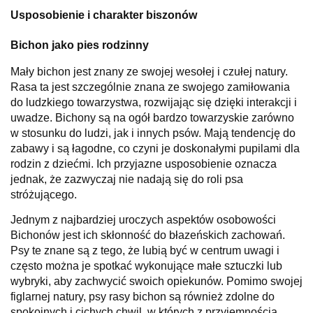
Usposobienie i charakter biszonów
Bichon jako pies rodzinny
Mały bichon jest znany ze swojej wesołej i czułej natury.
Rasa ta jest szczególnie znana ze swojego zamiłowania
do ludzkiego towarzystwa, rozwijając się dzięki interakcji i
uwadze. Bichony są na ogół bardzo towarzyskie zarówno
w stosunku do ludzi, jak i innych psów. Mają tendencję do
zabawy i są łagodne, co czyni je doskonałymi pupilami dla
rodzin z dziećmi. Ich przyjazne usposobienie oznacza
jednak, że zazwyczaj nie nadają się do roli psa
stróżującego.
Jednym z najbardziej uroczych aspektów osobowości
Bichonów jest ich skłonność do błazeńskich zachowań.
Psy te znane są z tego, że lubią być w centrum uwagi i
często można je spotkać wykonujące małe sztuczki lub
wybryki, aby zachwycić swoich opiekunów. Pomimo swojej
figlarnej natury, psy rasy bichon są również zdolne do
spokojnych i cichych chwil, w których z przyjemnością