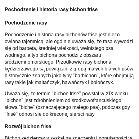
Pochodzenie i historia rasy bichon frise
Pochodzenie rasy
Pochodzenie i historia rasy bichonów frise jest nieco
owiana tajemnicą, ale ogólnie uważa się, że rasa wywodzi
się od barbeta, średniej wielkości, wełnistego psa
wodnego, a typ bichona pochodzi z obszaru
śródziemnomorskiego. Przodkowie rasy bichona
kędzierzawego są powiązani z grupą małych białych psów
historycznie znanych jako typy "barbichon", które obejmują
rasy takie jak maltańczyk, hawańczyk i bolończyk.
Uważa się, że termin "bichon frise" powstał w XIX wieku.
"bichon" jest zdrobnieniem od środkowofrancuskiego
słowa "biche" (oznaczającego małego psa), podczas gdy
"frisé" odnosi się do kręconej sierści rasy.
Rozwój bichon frise
Bichon kędzierzawy zyskał na znaczeniu i popularności w