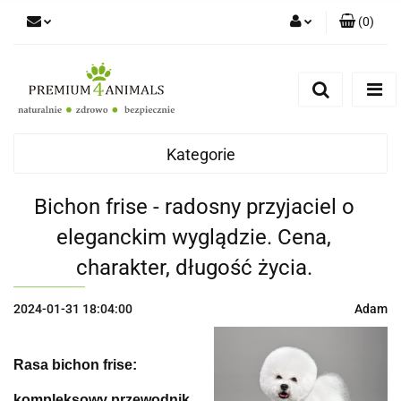
(
0
)
Zaloguj się
Zarejestruj się
Zapytaj
Zgody cookies
Kategorie
Bichon frise - radosny przyjaciel o
eleganckim wyglądzie. Cena,
charakter, długość życia.
2024-01-31 18:04:00
Adam
Rasa bichon frise:
kompleksowy przewodnik