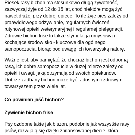
Piesek rasy bichon ma stosunkowo długą żywotność,
zazwyczaj żyje od 12 do 15 lat, choć niektóre mogą żyć
nawet dłużej przy dobrej opiece. To ile żyje pies zależy od
praawidłowego odżywianie, regularnych ćwiczeń,
rutynowej opieki weterynaryjnej i regularnej pielęgnacji.
Zdrowie bichon frise to także stymulacja umysłowa i
kochające środowisko - kluczowe dla ogólnego
samopoczucia, biorąc pod uwagę ich towarzyską naturę.
Ważne jest, aby pamiętać, że chociaż bichon jest odporną
rasą, ich dobre samopoczucie w dużej mierze zależy od
opieki i uwagi, jaką otrzymują od swoich opiekunów.
Dobrze zadbany bichon może być radosnym i zdrowym
towarzyszem przez wiele lat.
Co powinien jeść bichon?
Żywienie bichon frise
Psy ozdobne takie jak biszon, podobnie jak wszystkie rasy
psów, rozwijają się dzięki zbilansowanej diecie, która