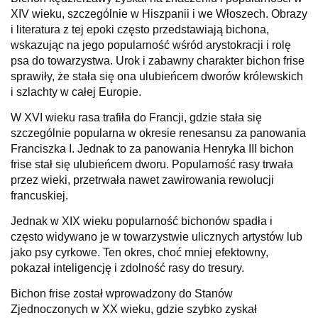
XIV wieku, szczególnie w Hiszpanii i we Włoszech. Obrazy
i literatura z tej epoki często przedstawiają bichona,
wskazując na jego popularność wśród arystokracji i rolę
psa do towarzystwa. Urok i zabawny charakter bichon frise
sprawiły, że stała się ona ulubieńcem dworów królewskich
i szlachty w całej Europie.
W XVI wieku rasa trafiła do Francji, gdzie stała się
szczególnie popularna w okresie renesansu za panowania
Franciszka I. Jednak to za panowania Henryka III bichon
frise stał się ulubieńcem dworu. Popularność rasy trwała
przez wieki, przetrwała nawet zawirowania rewolucji
francuskiej.
Jednak w XIX wieku popularność bichonów spadła i
często widywano je w towarzystwie ulicznych artystów lub
jako psy cyrkowe. Ten okres, choć mniej efektowny,
pokazał inteligencję i zdolność rasy do tresury.
Bichon frise został wprowadzony do Stanów
Zjednoczonych w XX wieku, gdzie szybko zyskał