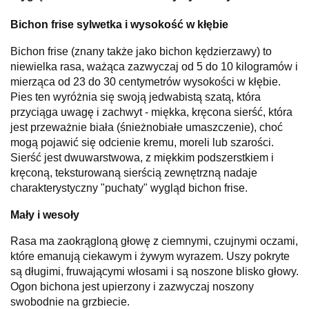
Bichon frise sylwetka i wysokość w kłębie
Bichon frise (znany także jako bichon kędzierzawy) to
niewielka rasa, ważąca zazwyczaj od 5 do 10 kilogramów i
mierząca od 23 do 30 centymetrów wysokości w kłębie.
Pies ten wyróżnia się swoją jedwabistą szatą, która
przyciąga uwagę i zachwyt - miękka, kręcona sierść, która
jest przeważnie biała (śnieżnobiałe umaszczenie), choć
mogą pojawić się odcienie kremu, moreli lub szarości.
Sierść jest dwuwarstwowa, z miękkim podszerstkiem i
kręconą, teksturowaną sierścią zewnętrzną nadaje
charakterystyczny "puchaty" wygląd bichon frise.
Mały i wesoły
Rasa ma zaokrągloną głowę z ciemnymi, czujnymi oczami,
które emanują ciekawym i żywym wyrazem. Uszy pokryte
są długimi, fruwającymi włosami i są noszone blisko głowy.
Ogon bichona jest upierzony i zazwyczaj noszony
swobodnie na grzbiecie.