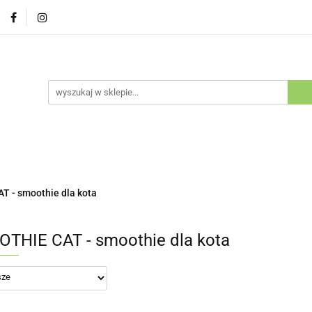
Psy
Koty
Promocje
Nowości
Bestsellery
ów i Kotów
cje
Nowości
Bestsellery
Outlet
Blog
Kluby H
 - smoothie dla kota
THIE CAT - smoothie dla kota