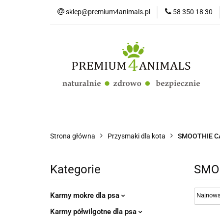
sklep@premium4animals.pl
58 350 18 30
Strona główna
Kluby Hodowców Ps
Strona główna
Psy
Koty
Promo
Strona główna
Przysmaki dla kota
SMOOTHIE CAT
Kategorie
SMOO
Karmy mokre dla psa
Karmy półwilgotne dla psa