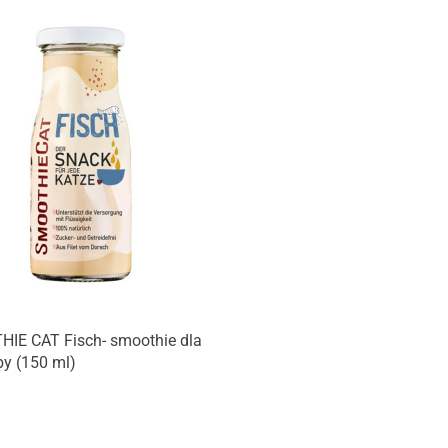
Produkt niedostępny
IE CAT Fisch- smoothie dla
by (150 ml)