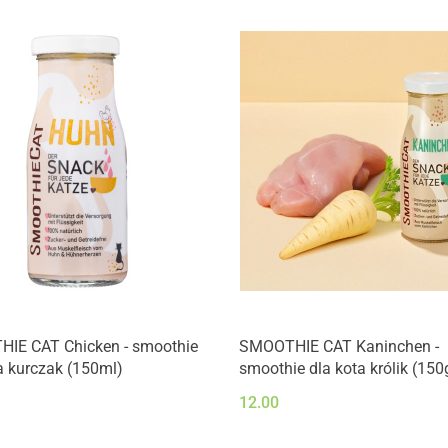
Produkt niedostępny
IE CAT Chicken - smoothie
SMOOTHIE CAT Kaninchen -
a kurczak (150ml)
smoothie dla kota królik (150
12.00