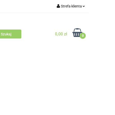
Strefa klienta
Outlet
Blog
Zaloguj się
Zarejestruj się
0,00 zł
Zapytaj
0
Zgody cookies
odowców Psów i Kotów