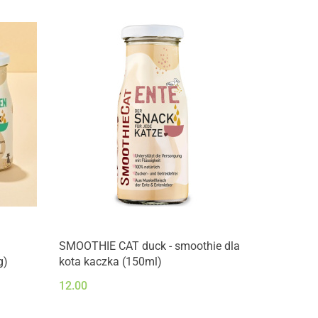
Produkt niedostępny
SMOOTHIE CAT duck - smoothie dla
g)
kota kaczka (150ml)
12.00