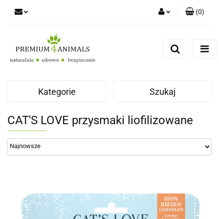
(
0
)
Zaloguj się
Zarejestruj się
Zapytaj
Zgody cookies
Kategorie
Szukaj
CAT'S LOVE przysmaki liofilizowane