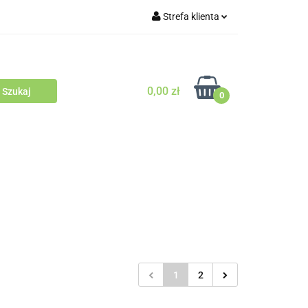
Strefa klienta
Outlet
Blog
Zaloguj się
Zarejestruj się
0,00 zł
Zapytaj
0
Zgody cookies
odowców Psów i Kotów
1
2