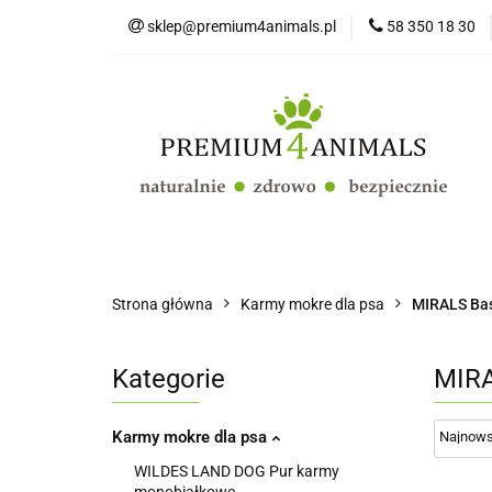
sklep@premium4animals.pl
58 350 18 30
Strona główna
Kluby Hodowców Ps
Strona główna
Psy
Koty
Promo
Strona główna
Karmy mokre dla psa
MIRALS Ba
Kategorie
MIRA
Karmy mokre dla psa
WILDES LAND DOG Pur karmy