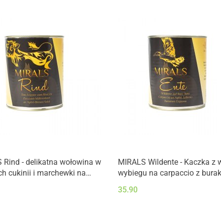
Rind - delikatna wołowina w
MIRALS Wildente - Kaczka z 
ch cukinii i marchewki na
wybiegu na carpaccio z bura
 z jabłek i gruszek (800g)
pianką jabłkowo-selerowo-b
35.90
(800g)