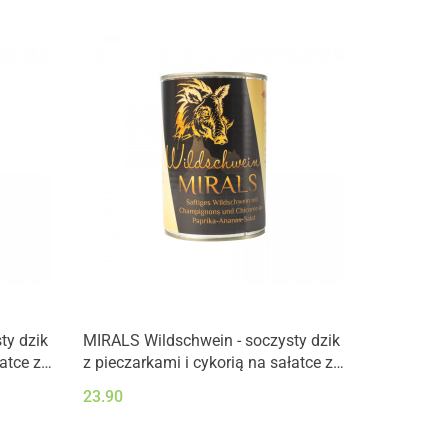
ty dzik
MIRALS Wildschwein - soczysty dzik
atce z
z pieczarkami i cykorią na sałatce z
papryki i ananasa (400g)
23.90