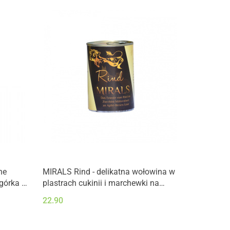
ne
MIRALS Rind - delikatna wołowina w
górka i
plastrach cukinii i marchewki na
i
sałatce z jabłek i gruszek (400g)
22.90