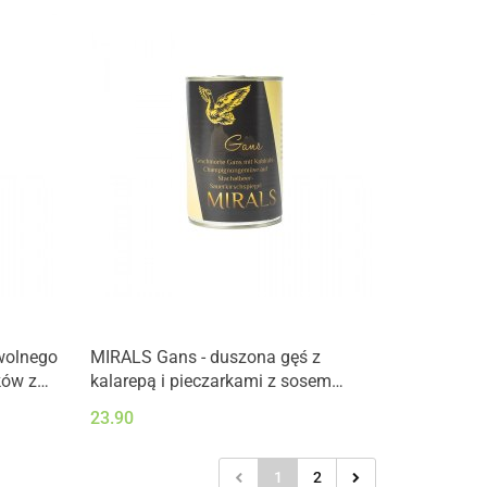
wolnego
MIRALS Gans - duszona gęś z
ków z
kalarepą i pieczarkami z sosem
ananową
agrestowo-wiśniowym (400g)
23.90
1
2