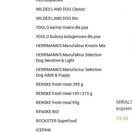
monobiałkowe
WILDES LAND DOG Classic
WILDES LAND DOG Bio
YDOLO karmy mokre dla psa
YDOLO buliony kolagenowe dla psa
HERRMANN'S Manufaktur Kreativ Mix
HERRMANN'S Manufaktur Selection
Dog Sensitive & Light
HERRMANN'S Manufactur Selection
Dog Adult & Puppy
RENSKE fresh meat 395 g
RENSKE fresh meal 185 i 375 g
MIRALS 
RENSKE fresh meal 95g
koprem 
RENSKE BIO
ananas
33.90
ROCKSTER Superfood
ICEPAW