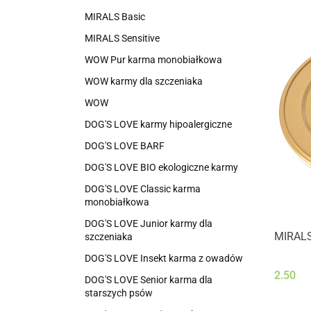
MIRALS Basic
MIRALS Sensitive
WOW Pur karma monobiałkowa
WOW karmy dla szczeniaka
WOW
DOG'S LOVE karmy hipoalergiczne
DOG'S LOVE BARF
DOG'S LOVE BIO ekologiczne karmy
DOG'S LOVE Classic karma
monobiałkowa
DOG'S LOVE Junior karmy dla
MIRALS
szczeniaka
DOG'S LOVE Insekt karma z owadów
2.50
DOG'S LOVE Senior karma dla
starszych psów