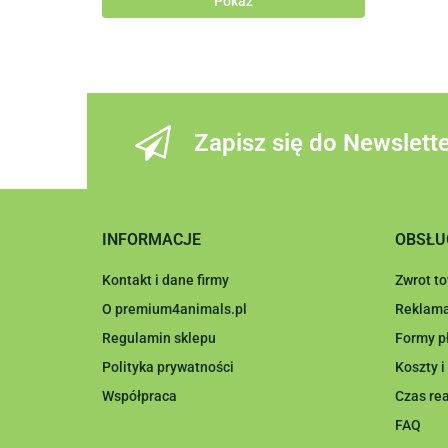
Pokaż
Zapisz się do Newslett
INFORMACJE
OBSŁU
Kontakt i dane firmy
Zwrot t
O premium4animals.pl
Reklama
Regulamin sklepu
Formy p
Polityka prywatności
Koszty 
Współpraca
Czas rea
FAQ