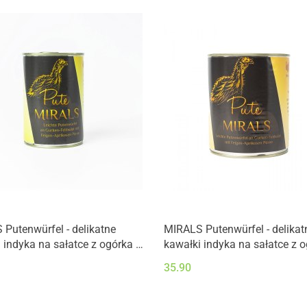
Putenwürfel - delikatne
MIRALS Putenwürfel - delikat
 indyka na sałatce z ogórka i
kawałki indyka na sałatce z o
i z puree z fig i moreli
roszponki z puree z fig i morel
35.90
(800g)