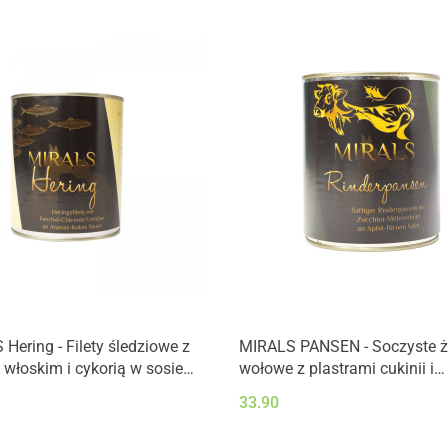
Hering - Filety śledziowe z
MIRALS PANSEN - Soczyste 
włoskim i cykorią w sosie
wołowe z plastrami cukinii i
owo-kokosowym (780g)
marchewki na sałacie jabłko
33.90
gruszkowej (800g)