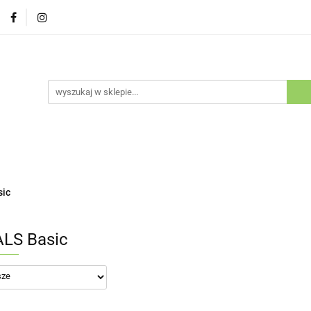
Psy
Koty
Promocje
Nowości
Bestsellery
ów i Kotów
cje
Nowości
Bestsellery
Outlet
Blog
Kluby H
sic
LS Basic