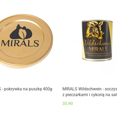
 - pokrywka na puszkę 400g
MIRALS Wildschwein - soczys
z pieczarkami i cykorią na sał
papryki i ananasa (800g)
35.90