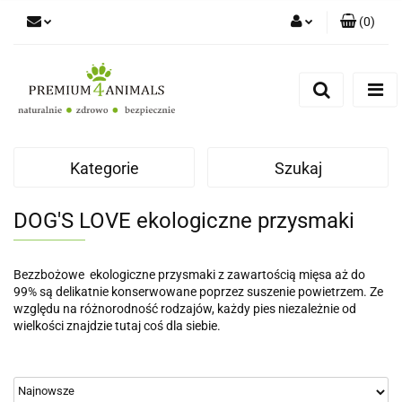
(
0
)
Zaloguj się
Zarejestruj się
Zapytaj
Zgody cookies
Kategorie
Szukaj
DOG'S LOVE ekologiczne przysmaki
Bezzbożowe
ekologiczne przysmaki z zawartością mięsa aż do
99% są delikatnie konserwowane poprzez suszenie powietrzem. Ze
względu na różnorodność rodzajów, każdy pies niezależnie od
wielkości znajdzie tutaj coś dla siebie.