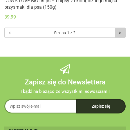
DOG’S LOVE BIO chips – chipsy z ekologicznego mięsa
przysmaki dla psa (150g)
39.99
Zapisz się do Newslettera
I bądź na bieżąco ze wszystkimi nowościami!