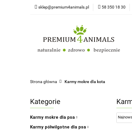
sklep@premium4animals.pl
58 350 18 30
Strona główna
Kluby Hodowców Ps
Strona główna
Psy
Koty
Promoc
Strona główna
Karmy mokre dla kota
Kategorie
Karm
Karmy mokre dla psa
Karmy półwilgotne dla psa