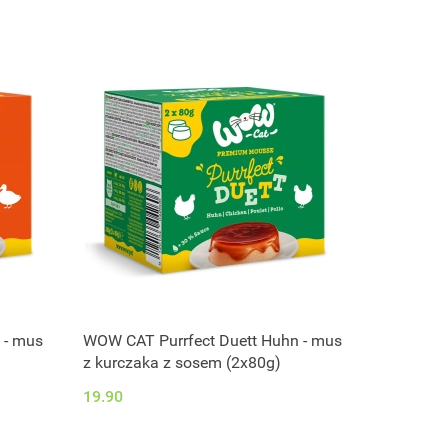
 - mus
WOW CAT Purrfect Duett Huhn - mus
z kurczaka z sosem (2x80g)
19.90