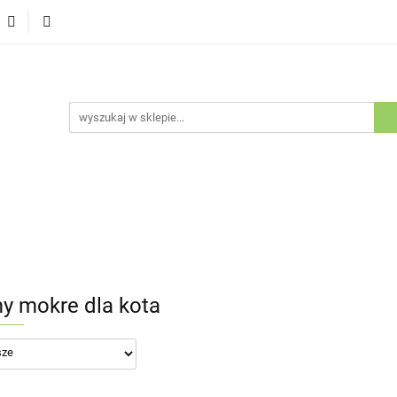
Psy
Koty
Promocje
Nowości
Bestsellery
ów i Kotów
je
Nowości
Bestsellery
Outlet
Blog
Kluby Ho
y mokre dla kota