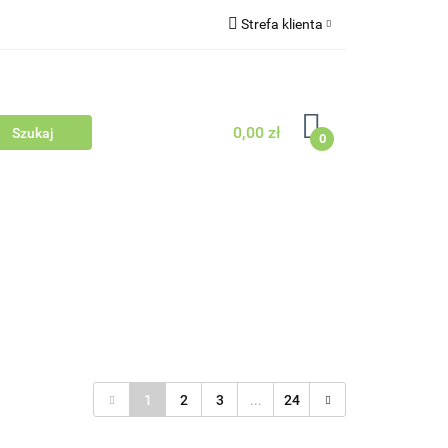
Strefa klienta
Outlet
Blog
Zaloguj się
Zarejestruj się
0,00 zł
Zapytaj
0
Zgody cookies
dowców Psów i Kotów
1
2
3
...
24