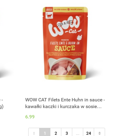
 -
WOW CAT Filets Ente Huhn in sauce -
g)
kawałki kaczki i kurczaka w sosie
(85g)
6.99
1
2
3
...
24