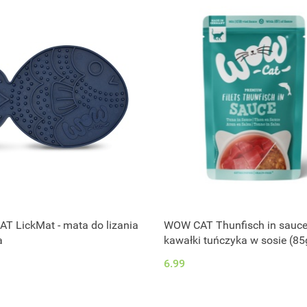
T LickMat - mata do lizania
WOW CAT Thunfisch in sauce
a
kawałki tuńczyka w sosie (85
6.99