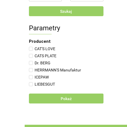
Szukaj
Parametry
Producent
CAT'S LOVE
CATS PLATE
Dr. BERG
HERRMANN'S Manufaktur
ICEPAW
LIEBESGUT
PURE NATURE
RENSKE NATURAL PETFOOD
Pokaż
The Rockster
WILDES LAND
WOW CAT
YDOLO