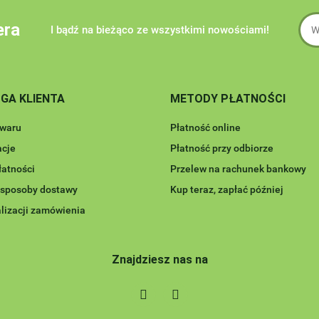
era
I bądź na bieżąco ze wszystkimi nowościami!
GA KLIENTA
METODY PŁATNOŚCI
owaru
Płatność online
cje
Płatność przy odbiorze
łatności
Przelew na rachunek bankowy
i sposoby dostawy
Kup teraz, zapłać później
lizacji zamówienia
Znajdziesz nas na