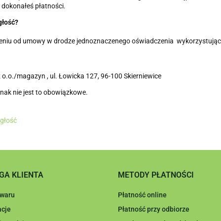
j dokonałeś płatności.
głość?
pieniu od umowy w drodze jednoznaczenego oświadczenia wykorzystując
 o.o./magazyn , ul. Łowicka 127, 96-100 Skierniewice
nak nie jest to obowiązkowe.
egłość
GA KLIENTA
METODY PŁATNOŚCI
owaru
Płatność online
cje
Płatność przy odbiorze