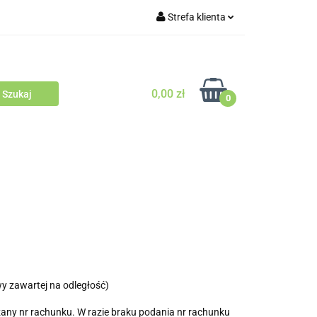
Strefa klienta
Outlet
Blog
Zaloguj się
Zarejestruj się
0,00 zł
Zapytaj
0
Zgody cookies
odowców Psów i Kotów
y zawartej na odległość)
any nr rachunku. W razie braku podania nr rachunku