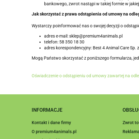
bankowego, zwrot nastąpi w takiej formie w jakie
Jak skorzystać z prawa odstąpienia od umowy na odle
Wystarczy poinformować nas o swojej decyzji o odstą
adres e-mail: sklep@premium4animals.pl
telefon: 58 350 18 30
adres korespondencyjny: Best 4 Animal Care Sp. z
Mogą Państwo skorzystać z poniższego formularza, jed
Oświadczenie o odstąpieniu od umowy zawartej na odl
INFORMACJE
OBSŁU
Kontakt i dane firmy
Zwrot t
O premium4animals.pl
Reklama