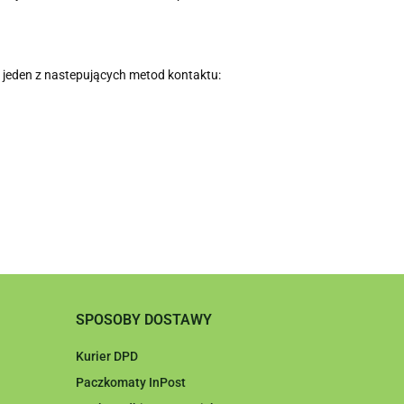
 jeden z nastepujących metod kontaktu:
SPOSOBY DOSTAWY
Kurier DPD
Paczkomaty InPost