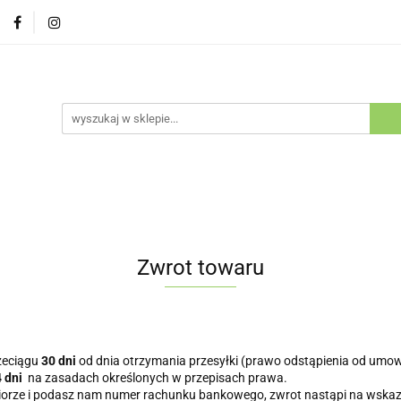
Psy
Koty
Promocje
Nowości
Bestsellery
ów i Kotów
cje
Nowości
Bestsellery
Outlet
Blog
Kluby H
Zwrot towaru
zeciągu
30 dni
od dnia otrzymania przesyłki (prawo odstąpienia od umow
4 dni
na zasadach określonych w przepisach prawa.
biorze i podasz nam numer rachunku bankowego, zwrot nastąpi na wskaz