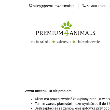
sklep@premium4animals.pl
58 350 18 30
Strona główna
Kluby Hodowców Ps
Strona główna
Psy
Koty
Promo
Zwrot towaru? To nie problem
Klient ma prawo zwrócić zakupiony produkt w pr
Termin
zwrotu płatności
może wynieść od
5 do 1
Jeśli zapłaciłeś za zamówienie gotówką przy od