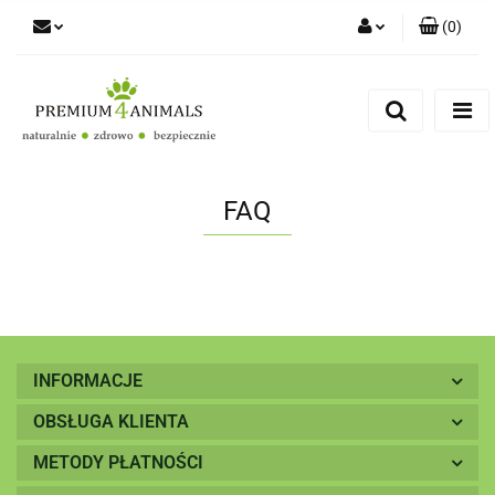
(
0
)
Zaloguj się
Zarejestruj się
Zapytaj
Zgody cookies
FAQ
INFORMACJE
OBSŁUGA KLIENTA
METODY PŁATNOŚCI