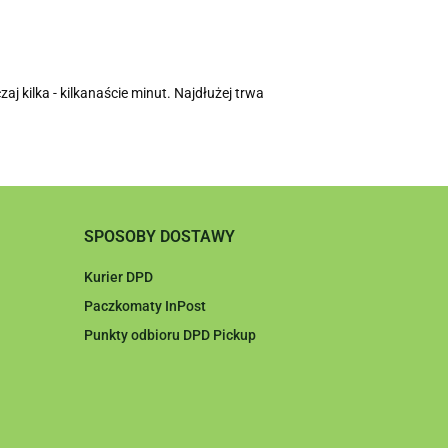
 kilka - kilkanaście minut. Najdłużej trwa
SPOSOBY DOSTAWY
Kurier DPD
Paczkomaty InPost
Punkty odbioru DPD Pickup