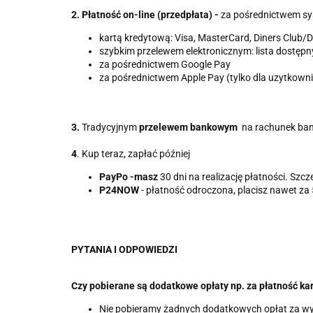
2. Płatność on-line (przedpłata) -
za pośrednictwem sys
kartą kredytową: Visa, MasterCard, Diners Club/
szybkim przelewem elektronicznym: lista dostęp
za pośrednictwem Google Pay
za pośrednictwem Apple Pay (tylko dla uzytkown
3.
Tradycyjnym
przelewem bankowym
na rachunek ban
4
. Kup teraz, zapłać później
PayPo -masz
30 dni na realizację płatności. Sz
P24NOW
- płatność odroczona, placisz nawet z
PYTANIA I ODPOWIEDZI
Czy pobierane są dodatkowe opłaty np. za płatność ka
Nie pobieramy żadnych dodatkowych opłat za wy