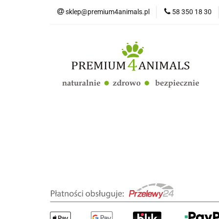
sklep@premium4animals.pl
58 350 18 30
Strona główna
Kluby Hodowców Ps
Strona główna
Psy
Koty
Promo