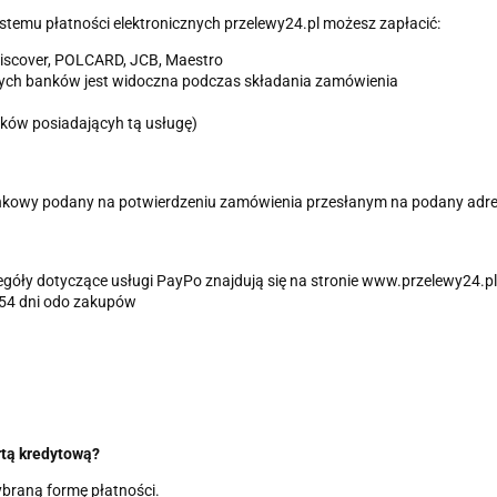
temu płatności elektronicznych przelewy24.pl możesz zapłacić:
Discover, POLCARD, JCB, Maestro
nych banków jest widoczna podczas składania zamówienia
ików posiadającyh tą usługę)
kowy podany na potwierdzeniu zamówienia przesłanym na podany adre
czegóły dotyczące usługi PayPo znajdują się na stronie www.przelewy24.pl
a 54 dni odo zakupów
rtą kredytową?
braną formę płatności.