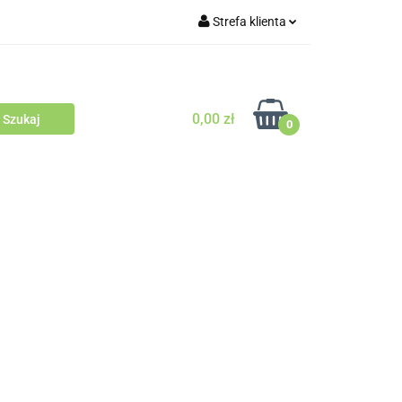
Strefa klienta
Outlet
Blog
Zaloguj się
Zarejestruj się
0,00 zł
Zapytaj
0
Zgody cookies
odowców Psów i Kotów