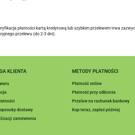
yfikacja płatności kartą kredytową lub szybkim przelewem trwa zazwyczaj
yjnego przelewu (do 2-3 dni).
GA KLIENTA
METODY PŁATNOŚCI
owaru
Płatność online
cje
Płatność przy odbiorze
łatności
Przelew na rachunek bankowy
i sposoby dostawy
Kup teraz, zapłać później
lizacji zamówienia