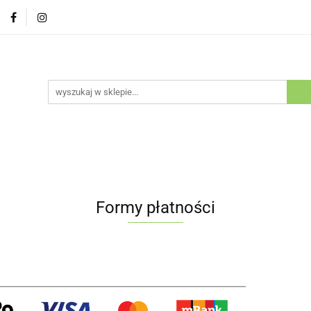
Psy
Koty
Promocje
Nowości
Bestsellery
ów i Kotów
cje
Nowości
Bestsellery
Outlet
Blog
Kluby H
Formy płatności