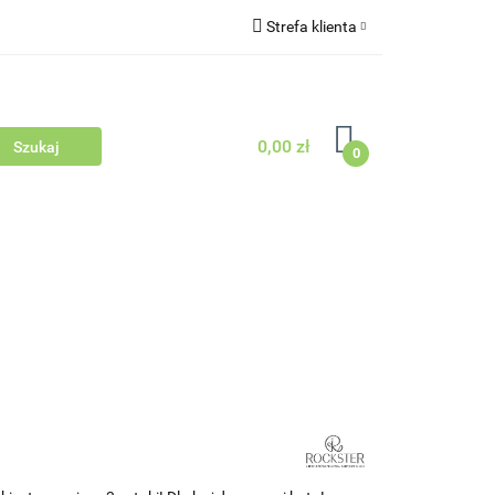
Strefa klienta
Outlet
Blog
Zaloguj się
Zarejestruj się
0,00 zł
Zapytaj
0
Zgody cookies
dowców Psów i Kotów