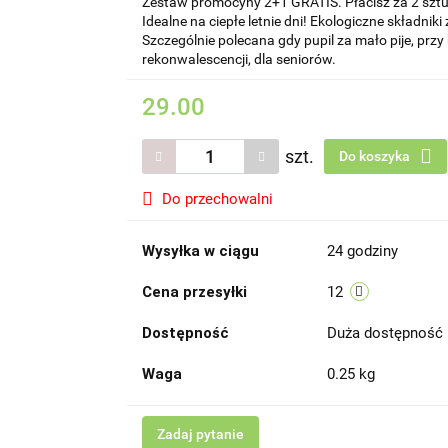
Zestaw promocyny 2+1 GRATIS. Płacisz za 2 sztuki
Idealne na ciepłe letnie dni! Ekologiczne składni
Szczególnie polecana gdy pupil za mało pije, przy
rekonwalescencji, dla seniorów.
29.00
szt.
Do koszyka
Do przechowalni
Wysyłka w ciągu
24 godziny
Cena przesyłki
12
Dostępność
Duża dostępność
Waga
0.25 kg
Zadaj pytanie