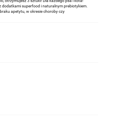
, otrzymujesz 3 sztuki! Dla każdego psa i kota!
ki z dodatkami superfood i naturalnym prebiotykiem.
 braku apetytu, w okresie choroby czy