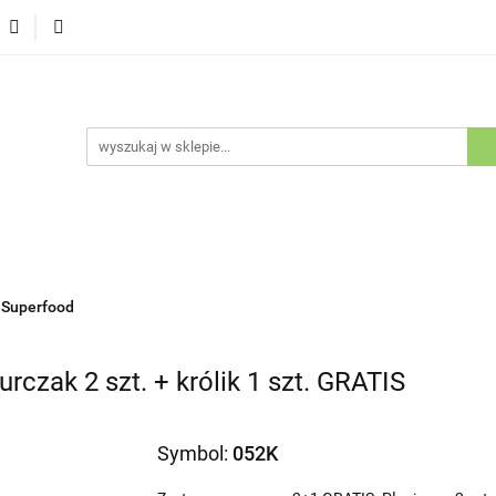
Psy
Koty
Promocje
Nowości
Bestsellery
ów i Kotów
je
Nowości
Bestsellery
Outlet
Blog
Kluby Ho
Superfood
zak 2 szt. + królik 1 szt. GRATIS
Symbol:
052K