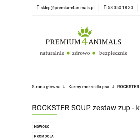
sklep@premium4animals.pl
58 350 18 30
Strona główna
Kluby Hodowców Ps
Strona główna
Psy
Koty
Promoc
Strona główna
Karmy mokre dla psa
ROCKSTER 
ROCKSTER SOUP zestaw zup - kurc
NOWOŚĆ
PROMOCJA