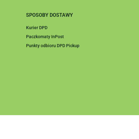
SPOSOBY DOSTAWY
Kurier DPD
Paczkomaty InPost
Punkty odbioru DPD Pickup