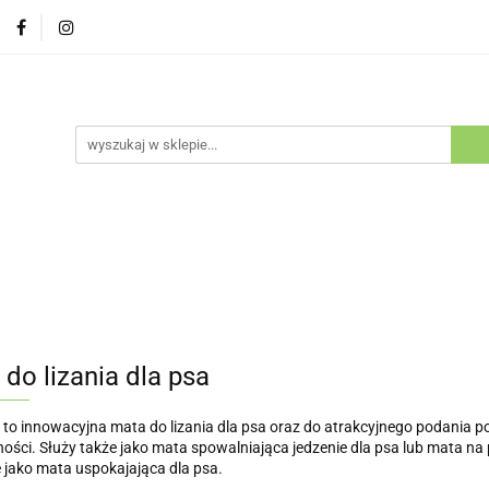
Psy
Koty
Promocje
Nowości
Bestsellery
ów i Kotów
cje
Nowości
Bestsellery
Outlet
Blog
Kluby H
do lizania dla psa
 to innowacyjna mata do lizania dla psa oraz do atrakcyjnego podania p
ości. Służy także jako mata spowalniająca jedzenie dla psa lub mata na
e jako mata uspokajająca dla psa.