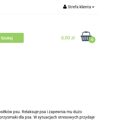
Strefa klienta
Outlet
Blog
Zaloguj się
Zarejestruj się
0,00 zł
Zapytaj
0
Zgody cookies
odowców Psów i Kotów
osiłków psu. Relaksuje psa i zapewnia mu dużo
 przysmaki dla psa. W sytuacjach stresowych przydaje