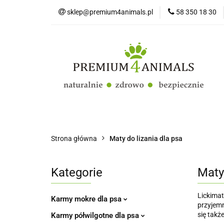
sklep@premium4animals.pl
58 350 18 30
Strona główna
Kluby Hodowców Ps
Strona główna
Psy
Koty
Promo
Strona główna
Maty do lizania dla psa
Kategorie
Maty 
Lickimat
Karmy mokre dla psa
przyjemn
się takż
Karmy półwilgotne dla psa