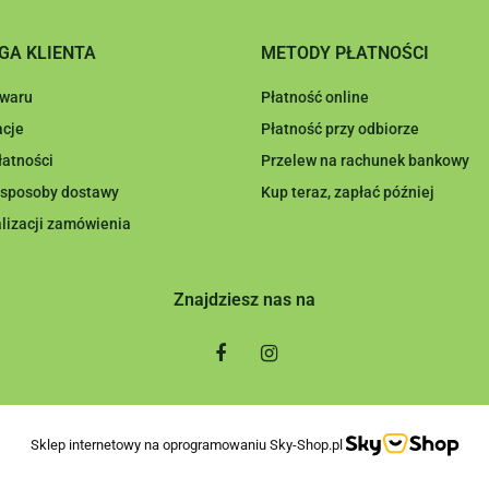
GA KLIENTA
METODY PŁATNOŚCI
owaru
Płatność online
cje
Płatność przy odbiorze
łatności
Przelew na rachunek bankowy
i sposoby dostawy
Kup teraz, zapłać później
lizacji zamówienia
Znajdziesz nas na
Sklep internetowy na oprogramowaniu Sky-Shop.pl