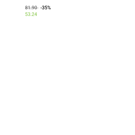
81.90
-35%
53.24