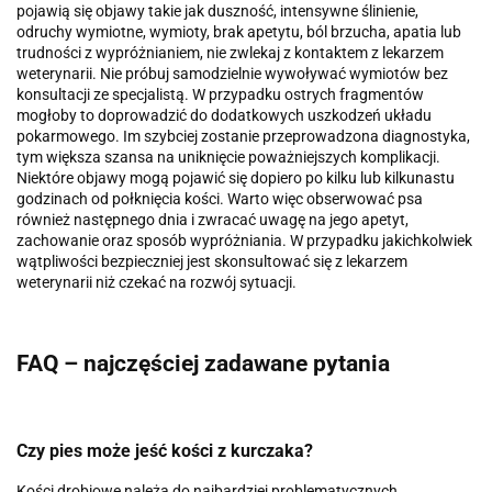
pojawią się objawy takie jak duszność, intensywne ślinienie,
odruchy wymiotne, wymioty, brak apetytu, ból brzucha, apatia lub
trudności z wypróżnianiem, nie zwlekaj z kontaktem z lekarzem
weterynarii. Nie próbuj samodzielnie wywoływać wymiotów bez
konsultacji ze specjalistą. W przypadku ostrych fragmentów
mogłoby to doprowadzić do dodatkowych uszkodzeń układu
pokarmowego. Im szybciej zostanie przeprowadzona diagnostyka,
tym większa szansa na uniknięcie poważniejszych komplikacji.
Niektóre objawy mogą pojawić się dopiero po kilku lub kilkunastu
godzinach od połknięcia kości. Warto więc obserwować psa
również następnego dnia i zwracać uwagę na jego apetyt,
zachowanie oraz sposób wypróżniania. W przypadku jakichkolwiek
wątpliwości bezpieczniej jest skonsultować się z lekarzem
weterynarii niż czekać na rozwój sytuacji.
FAQ – najczęściej zadawane pytania
Czy pies może jeść kości z kurczaka?
Kości drobiowe należą do najbardziej problematycznych,