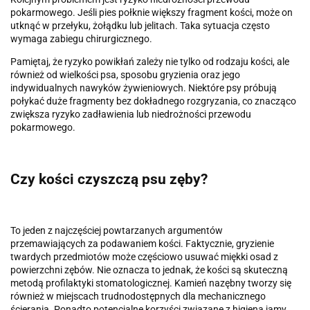
pokarmowego. Jeśli pies połknie większy fragment kości, może on
utknąć w przełyku, żołądku lub jelitach. Taka sytuacja często
wymaga zabiegu chirurgicznego.
Pamiętaj, że ryzyko powikłań zależy nie tylko od rodzaju kości, ale
również od wielkości psa, sposobu gryzienia oraz jego
indywidualnych nawyków żywieniowych. Niektóre psy próbują
połykać duże fragmenty bez dokładnego rozgryzania, co znacząco
zwiększa ryzyko zadławienia lub niedrożności przewodu
pokarmowego.
Czy kości czyszczą psu zęby?
To jeden z najczęściej powtarzanych argumentów
przemawiających za podawaniem kości. Faktycznie, gryzienie
twardych przedmiotów może częściowo usuwać miękki osad z
powierzchni zębów. Nie oznacza to jednak, że kości są skuteczną
metodą profilaktyki stomatologicznej. Kamień nazębny tworzy się
również w miejscach trudnodostępnych dla mechanicznego
ścierania. Ponadto potencjalne korzyści związane z higieną jamy