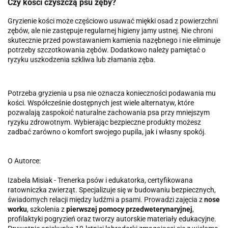
Czy kości czyszczą psu zęby?
Gryzienie kości może częściowo usuwać miękki osad z powierzchni
zębów, ale nie zastępuje regularnej higieny jamy ustnej. Nie chroni
skutecznie przed powstawaniem kamienia nazębnego i nie eliminuje
potrzeby szczotkowania zębów. Dodatkowo należy pamiętać o
ryzyku uszkodzenia szkliwa lub złamania zęba.
Potrzeba gryzienia u psa nie oznacza konieczności podawania mu
kości. Współcześnie dostępnych jest wiele alternatyw, które
pozwalają zaspokoić naturalne zachowania psa przy mniejszym
ryzyku zdrowotnym. Wybierając bezpieczne produkty możesz
zadbać zarówno o komfort swojego pupila, jak i własny spokój.
O Autorce:
Izabela Misiak - Trenerka psów i edukatorka, certyfikowana
ratowniczka zwierząt. Specjalizuje się w budowaniu bezpiecznych,
świadomych relacji między ludźmi a psami. Prowadzi zajęcia z
nose
worku
, szkolenia z
pierwszej pomocy przedweterynaryjnej
,
profilaktyki pogryzień oraz tworzy autorskie materiały edukacyjne.