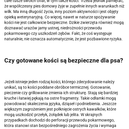
całe tusze swoich ofiar, w tym także kości. Trzeba jednak pamiętać,
że współczesny pies domowy żyje w zupełnie innych warunkach niż
wilk. Ma inną długość życia, inny poziom aktywności i jest objęty
opieką weterynaryjną. Co więcej, nawet w naturze spożywanie
kości nie jest całkowicie bezpieczne. Dzikie zwierzęta również mogą
doznawać urazów jamy ustnej, niedrożności przewodu
pokarmowego czy uszkodzeń zębów. Fakt, że coś występuje
naturalnie, nie oznacza automatycznie, że jest pozbawione ryzyka.
Czy gotowane kości są bezpieczne dla psa?
Jeżeli istnieje jeden rodzaj kości, którego zdecydowanie należy
unikać, są to kości poddane obróbce termicznej. Gotowanie,
pieczenie czy grillowanie zmienia ich strukturę. Stają się bardziej
kruche i łatwiej pękają na ostre fragmenty. Takie odłamki mogą
powodować skaleczenia języka, dziąseł i podniebienia. Jeszcze
większym zagrożeniem jest połknięcie ostrych kawałków, które
mogą uszkodzić przełyk, żołądek lub jelita. W skrajnych
przypadkach dochodzi do perforacji przewodu pokarmowego,
która stanowi stan bezpośredniego zagrożenia życia i wymaga