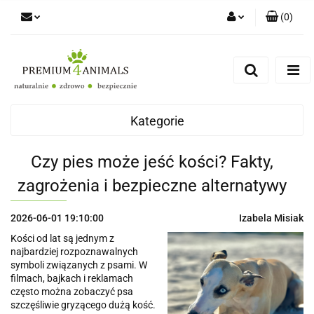
(
0
)
Zaloguj się
Zarejestruj się
Zapytaj
Zgody cookies
Kategorie
Czy pies może jeść kości? Fakty,
zagrożenia i bezpieczne alternatywy
2026-06-01 19:10:00
Izabela Misiak
Kości od lat są jednym z
najbardziej rozpoznawalnych
symboli związanych z psami. W
filmach, bajkach i reklamach
często można zobaczyć psa
szczęśliwie gryzącego dużą kość.