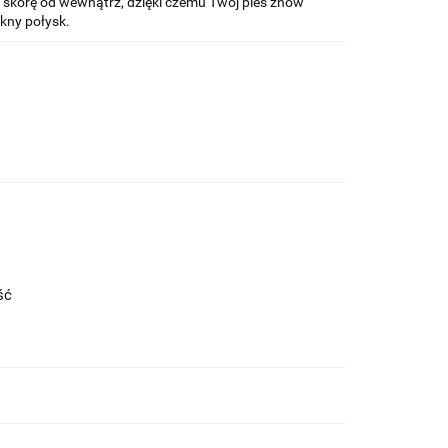
 skórę od wewnątrz, dzięki czemu Twój pies znów
ękny połysk.
ość