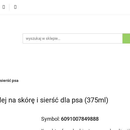
Psy
Koty
Promocje
Nowości
Bestsellery
ów i Kotów
je
Nowości
Bestsellery
Outlet
Blog
Kluby Ho
 sierść psa
ej na skórę i sierść dla psa (375ml)
Symbol:
6091007849888