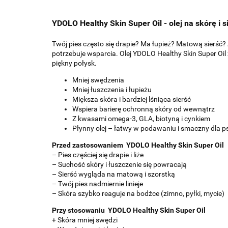
YDOLO Healthy Skin Super Oil - olej na skórę i s
Twój pies często się drapie? Ma łupież? Matową sierść? 
potrzebuje wsparcia. Olej YDOLO Healthy Skin Super Oil
piękny połysk.
Mniej swędzenia
Mniej łuszczenia i łupieżu
Miększa skóra i bardziej lśniąca sierść
Wspiera barierę ochronną skóry od wewnątrz
Z kwasami omega-3, GLA, biotyną i cynkiem
Płynny olej – łatwy w podawaniu i smaczny dla 
Przed zastosowaniem YDOLO Healthy Skin Super Oil
– Pies częściej się drapie i liże
– Suchość skóry i łuszczenie się powracają
– Sierść wygląda na matową i szorstką
– Twój pies nadmiernie linieje
– Skóra szybko reaguje na bodźce (zimno, pyłki, mycie)
Przy stosowaniu YDOLO Healthy Skin Super Oil
+ Skóra mniej swędzi