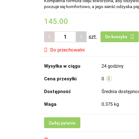
Kompletna formuła oleju stworzona, aby odżywić
poczuje się komfortowo, a jego sierść odzyska pi
145.00
szt.
Do koszyka
Do przechowalni
Wysyłka w ciągu
24 godziny
Cena przesyłki
0
Dostępność
Średnia dostępn
Waga
0.375 kg
Zadaj pytanie