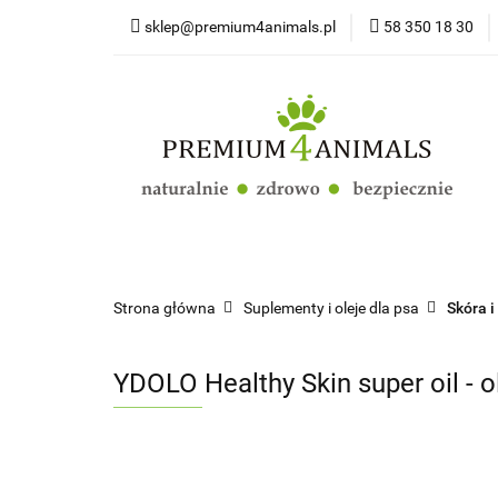
sklep@premium4animals.pl
58 350 18 30
Strona główna
Kluby Hodowców Ps
Strona główna
Psy
Koty
Promoc
Strona główna
Suplementy i oleje dla psa
Skóra i
YDOLO Healthy Skin super oil - ol