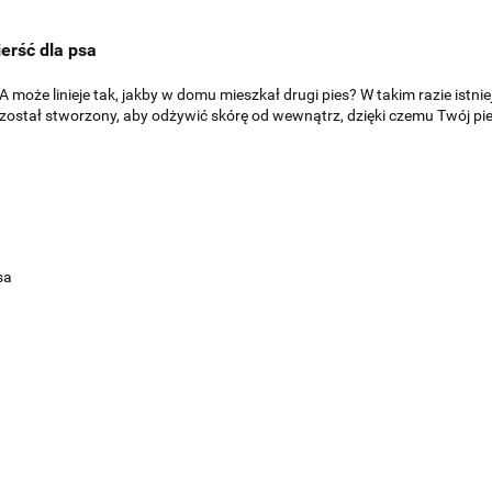
ierść dla psa
A może linieje tak, jakby w domu mieszkał drugi pies? W takim razie ist
 został stworzony, aby odżywić skórę od wewnątrz, dzięki czemu Twój pi
psa