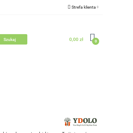
Strefa klienta
Outlet
Blog
Zaloguj się
Zarejestruj się
0,00 zł
Zapytaj
0
Zgody cookies
dowców Psów i Kotów