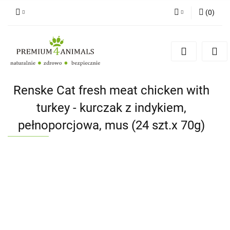
(
0
)
Zaloguj się
Zarejestruj się
Zapytaj
Zgody cookies
Renske Cat fresh meat chicken with
turkey - kurczak z indykiem,
pełnoporcjowa, mus (24 szt.x 70g)