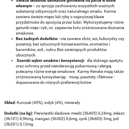
Świeże składniki delikatnie gotowane na parze w sosie
własnym -
co sprzyja zachowaniu wszystkich ważnych
substancji odżywczych oraz naturalnego smaku. Karma
zawiera świeże mięso lub ryby o najwyższej klasie
przydatności do spożycia przez ludzi. Wykorzystujemy różne
gatunki mięs i ryb, co zapewnia kotu zróżnicowane doznania
smakowe.
Bez żadnych dodatków -
nie zawiera zbóż, soi, kukurydzy czy
pszenicy, bez sztucznych konserwantów, aromatów i
barwników, soli , cukru.Bez zwierzęcych produktów
ubocznych.
Szeroki wybór smaków i konsystencji
- dla dobrego apetytu
oraz ochrony przed nietolerancją pokarmową i alergią
polecamy różne wersje smakowe . Karmy Renske mają także
zróżnicowaną konsystencję - musy, pasztety i filetowe -
dopasowane do różnych preferencji kotów
Skład:
Kurczak (45%), indyk (4%), minerały.
Dodatki (na kg):
Pierwiastki śladowe: miedź (3b405) 0,24mg, żelazo
(3b101) 0,96mg, mangan (3b502) 0,6mg, cynk (3b603) 3mg, jod
(3b201) 0,12mg.