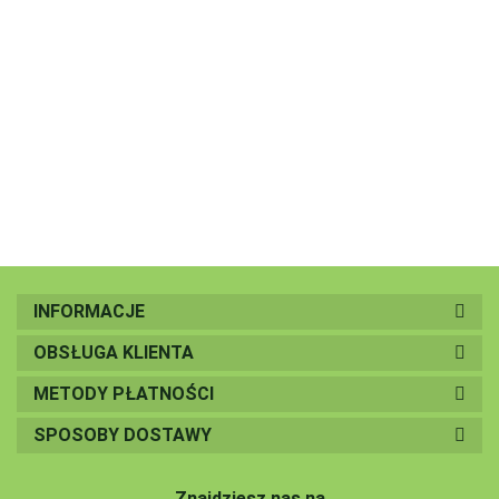
Renske Cat
Renske Cat
CAT
fresh chicken -
fresh chicken -
CHRISTMAS
6.30
kurczak, mus,
kurczak, mus,
DINNER -
Renske Cat fresh
6.30
6.30
pełnoporcjowa
pełnoporcjowa
kurczak z
chicken - kurczak,
(24 szt. x70 g)
(70 g)
królikiem
pasztet
6.30
(70g)
pełnoporcjowa(70g
INFORMACJE
OBSŁUGA KLIENTA
METODY PŁATNOŚCI
SPOSOBY DOSTAWY
Znajdziesz nas na