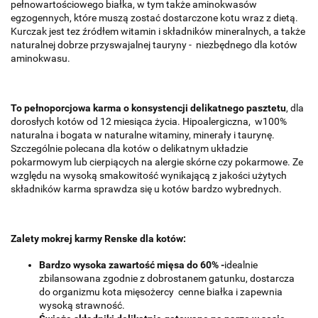
pełnowartościowego białka, w tym także aminokwasów
egzogennych, które muszą zostać dostarczone kotu wraz z dietą.
Kurczak jest tez źródłem witamin i składników mineralnych, a także
naturalnej dobrze przyswajalnej tauryny - niezbędnego dla kotów
aminokwasu.
To pełnoporcjowa karma o konsystencji delikatnego pasztetu
, dla
dorosłych kotów od 12 miesiąca życia. Hipoalergiczna, w100%
naturalna i bogata w naturalne witaminy, minerały i taurynę.
Szczególnie polecana dla kotów o delikatnym układzie
pokarmowym lub cierpiących na alergie skórne czy pokarmowe. Ze
względu na wysoką smakowitość wynikającą z jakości użytych
składników karma sprawdza się u kotów bardzo wybrednych.
Zalety mokrej karmy Renske
dla kotów:
Bardzo wysoka zawartość mięsa do 60% -
idealnie
zbilansowana zgodnie z dobrostanem gatunku, dostarcza
do organizmu kota mięsożercy cenne białka i zapewnia
wysoką strawność.