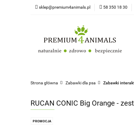
sklep@premium4animals.pl
58 350 18 30
Strona główna
Kluby Hodowców Ps
Strona główna
Psy
Koty
Promoc
Strona główna
Zabawki dla psa
Zabawki interak
RUCAN CONIC Big Orange - zesta
PROMOCJA