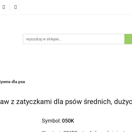
Psy
Koty
Promocje
Nowości
Bestsellery
ów i Kotów
je
Nowości
Bestsellery
Outlet
Blog
Kluby Ho
tywne dla psa
w z zatyczkami dla psów średnich, dużych
Symbol:
050K