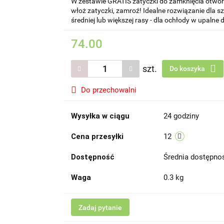
W zestawie GRATIS zatyczki do zamknięcia otworó
włoż zatyczki, zamroź! Idealne rozwiązanie dla s
średniej lub większej rasy - dla ochłody w upalne d
74.00
szt.
Do koszyka
Do przechowalni
Wysyłka w ciągu
24 godziny
Cena przesyłki
12
Dostępność
Średnia dostępn
Waga
0.3 kg
Zadaj pytanie