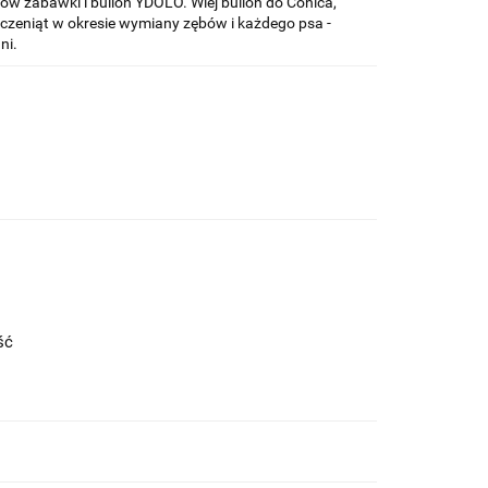
w zabawki i bulion YDOLO. Wlej bulion do Conica,
zczeniąt w okresie wymiany zębów i każdego psa -
ni.
ość