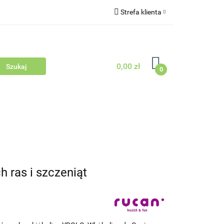
Strefa klienta
Outlet
Blog
Zaloguj się
Zarejestruj się
0,00 zł
Zapytaj
0
Zgody cookies
dowców Psów i Kotów
 ras i szczeniąt