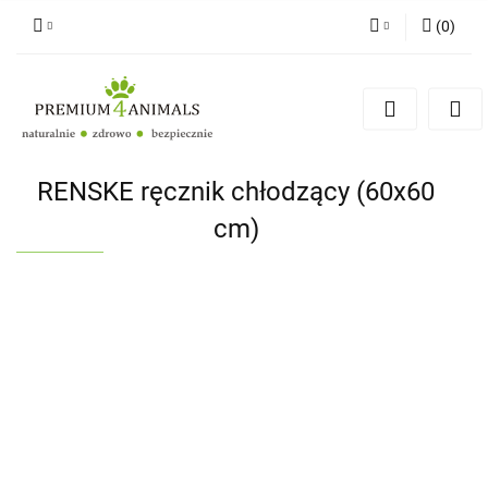
(
0
)
Zaloguj się
Zarejestruj się
Zapytaj
Zgody cookies
RENSKE ręcznik chłodzący (60x60
cm)