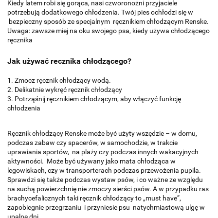
Kiedy latem robi się gorąca, nasi czworonożni przyjaciele
potrzebują dodatkowego chłodzenia. Twój pies ochłodzi się w
bezpieczny sposób ze specjalnym ręcznikiem chłodzącym Renske.
Uwaga: zawsze miej na oku swojego psa, kiedy używa chłodzącego
ręcznika
Jak używać recznika chłodzącego?
1. Zmocz ręcznik chłodzący wodą.
2. Delikatnie wykręć ręcznik chłodzący
3. Potrząśnij ręcznikiem chłodzącym, aby włączyć funkcję
chłodzenia
Ręcznik chłodzący Renske może być użyty wszędzie – w domu,
podczas zabaw czy spacerów, w samochodzie, w trakcie
uprawiania sportów, na plaży czy podczas innych wakacyjnych
aktywności. Może być używany jako mata chłodząca w
legowiskach, czy w transporterach podczas przewożenia pupila.
Sprawdzi się także podczas wystaw psów, i co ważne ze względu
na suchą powierzchnię nie zmoczy sierści psów. A w przypadku ras
brachycefalicznych taki ręcznik chłodzący to „must have”,
zapobiegnie przegrzaniu i przyniesie psu natychmiastową ulgę w
upalne dni.