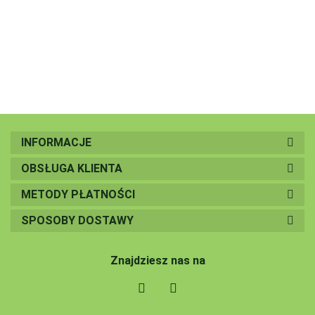
Chicken -
jagnięcina
wieprzowina
Salmon -
- indyk
22.50
26.50
26.50
26.50
26.50
kurczak
liofilizowane
liofilizowane
łosoś
liofilizowa
liofilizowane
przysmaki
przysmaki
liofilizowane
przysmaki
przysmaki
(50g)
(50g)
przysmaki
(50g)
(50g)
(50g)
INFORMACJE
OBSŁUGA KLIENTA
METODY PŁATNOŚCI
SPOSOBY DOSTAWY
Znajdziesz nas na