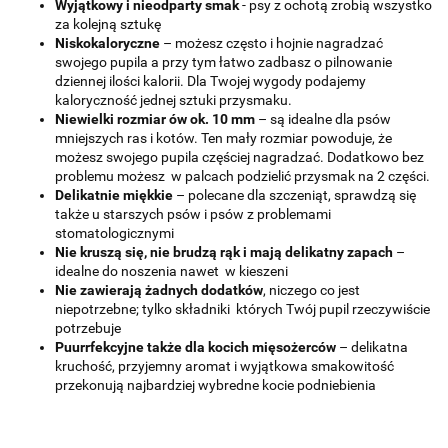
Wyjątkowy i nieodparty smak
- psy z ochotą zrobią wszystko
za kolejną sztukę
Niskokaloryczne
– możesz często i hojnie nagradzać
swojego pupila a przy tym łatwo zadbasz o pilnowanie
dziennej ilości kalorii. Dla Twojej wygody podajemy
kaloryczność jednej sztuki przysmaku.
Niewielki rozmiar ów ok. 10 mm
– są idealne dla psów
mniejszych ras i kotów. Ten mały rozmiar powoduje, że
możesz swojego pupila częściej nagradzać. Dodatkowo bez
problemu możesz w palcach podzielić przysmak na 2 części.
Delikatnie miękkie
– polecane dla szczeniąt, sprawdzą się
także u starszych psów i psów z problemami
stomatologicznymi
Nie kruszą się, nie brudzą rąk i mają delikatny zapach
–
idealne do noszenia nawet w kieszeni
Nie zawierają żadnych dodatków
, niczego co jest
niepotrzebne; tylko składniki których Twój pupil rzeczywiście
potrzebuje
Puurrfekcyjne także dla kocich mięsożerców
– delikatna
kruchość, przyjemny aromat i wyjątkowa smakowitość
przekonują najbardziej wybredne kocie podniebienia