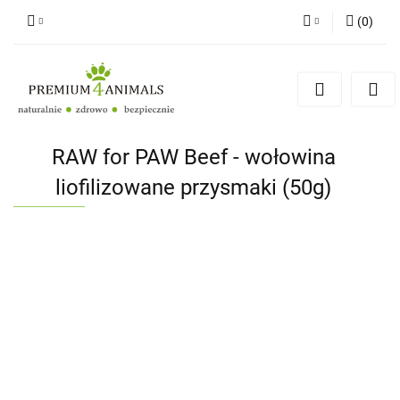
(
0
)
Zaloguj się
Zarejestruj się
Zapytaj
Zgody cookies
RAW for PAW Beef - wołowina
liofilizowane przysmaki (50g)