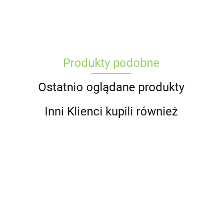
Produkty podobne
Ostatnio oglądane produkty
Inni Klienci kupili również
RAW for
RAW for
RAW for
RAW for
RAW for
PAW
PAW Lamb -
PAW Pork -
PAW
PAW Turke