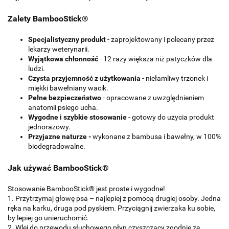
Zalety BambooStick®
Specjalistyczny produkt
- zaprojektowany i polecany przez
lekarzy weterynarii.
Wyjątkowa chłonność
- 12 razy większa niż patyczków dla
ludzi.
Czysta przyjemność z użytkowania
- niełamliwy trzonek i
miękki bawełniany wacik.
Pełne bezpieczeństwo
- opracowane z uwzględnieniem
anatomii psiego ucha.
Wygodne i szybkie stosowanie
- gotowy do użycia produkt
jednorazowy.
Przyjazne naturze -
wykonane z bambusa i bawełny, w 100%
biodegradowalne.
Jak używać BambooStick®
Stosowanie BambooStick® jest proste i wygodne!
1. Przytrzymaj głowę psa – najlepiej z pomocą drugiej osoby. Jedna
ręka na karku, druga pod pyskiem. Przyciągnij zwierzaka ku sobie,
by lepiej go unieruchomić.
2. Wlej do przewodu słuchowego płyn czyszczący zgodnie ze