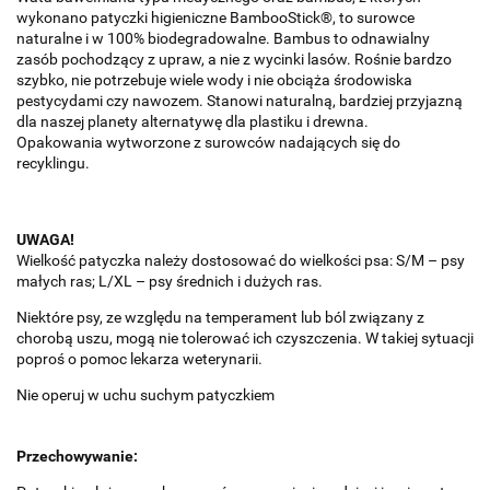
wykonano patyczki higieniczne BambooStick®, to surowce
naturalne i w 100% biodegradowalne. Bambus to odnawialny
zasób pochodzący z upraw, a nie z wycinki lasów. Rośnie bardzo
szybko, nie potrzebuje wiele wody i nie obciąża środowiska
pestycydami czy nawozem. Stanowi naturalną, bardziej przyjazną
dla naszej planety alternatywę dla plastiku i drewna.
Opakowania wytworzone z surowców nadających się do
recyklingu.
UWAGA!
Wielkość patyczka należy dostosować do wielkości psa: S/M – psy
małych ras; L/XL – psy średnich i dużych ras.
Niektóre psy, ze względu na temperament lub ból związany z
chorobą uszu, mogą nie tolerować ich czyszczenia. W takiej sytuacji
poproś o pomoc lekarza weterynarii.
Nie operuj w uchu suchym patyczkiem
Przechowywanie: