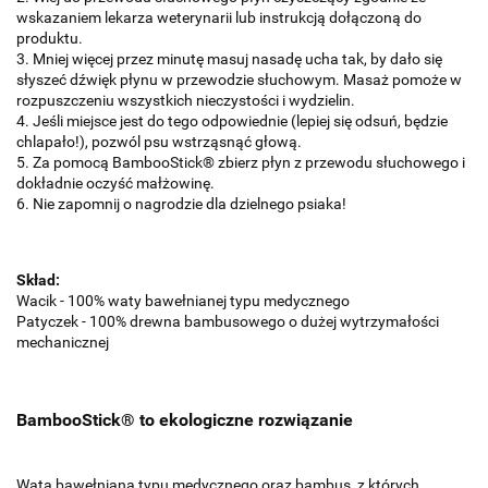
wskazaniem lekarza weterynarii lub instrukcją dołączoną do
produktu.
3. Mniej więcej przez minutę masuj nasadę ucha tak, by dało się
słyszeć dźwięk płynu w przewodzie słuchowym. Masaż pomoże w
rozpuszczeniu wszystkich nieczystości i wydzielin.
4. Jeśli miejsce jest do tego odpowiednie (lepiej się odsuń, będzie
chlapało!), pozwól psu wstrząsnąć głową.
5. Za pomocą BambooStick® zbierz płyn z przewodu słuchowego i
dokładnie oczyść małżowinę.
6. Nie zapomnij o nagrodzie dla dzielnego psiaka!
Skład:
Wacik - 100% waty bawełnianej typu medycznego
Patyczek - 100% drewna bambusowego o dużej wytrzymałości
mechanicznej
BambooStick® to ekologiczne rozwiązanie
Wata bawełniana typu medycznego oraz bambus, z których