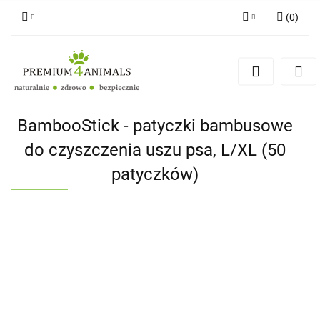
(
0
)
Zaloguj się
Zarejestruj się
Zapytaj
Zgody cookies
BambooStick - patyczki bambusowe
do czyszczenia uszu psa, L/XL (50
patyczków)