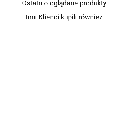
Ostatnio oglądane produkty
Inni Klienci kupili również
BambooStick -
BambooStick -
BambooStick -
patyczki
patyczki
patyczki
bambusowe do
bambusowe do
bambusowe do
17.90
10.90
10.90
czyszczenia uszu
czyszczenia uszu
czyszczenia uszu
psa, S/M (50
psa, S/M (10
psa, L/XL (10
patyczków)
patyczków)
patyczków)