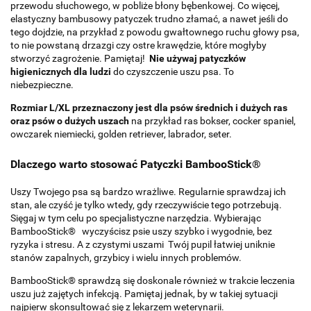
przewodu słuchowego, w pobliże błony bębenkowej. Co więcej,
elastyczny bambusowy patyczek trudno złamać, a nawet jeśli do
tego dojdzie, na przykład z powodu gwałtownego ruchu głowy psa,
to nie powstaną drzazgi czy ostre krawędzie, które mogłyby
stworzyć zagrożenie. Pamiętaj!
Nie używaj patyczków
higienicznych dla ludzi
do czyszczenie uszu psa. To
niebezpieczne.
Rozmiar L/XL przeznaczony jest dla psów średnich i dużych ras
oraz psów o dużych uszach
na przykład ras bokser, cocker spaniel,
owczarek niemiecki, golden retriever, labrador, seter.
Dlaczego warto stosować Patyczki BambooStick®
Uszy Twojego psa są bardzo wrażliwe. Regularnie sprawdzaj ich
stan, ale czyść je tylko wtedy, gdy rzeczywiście tego potrzebują.
Sięgaj w tym celu po specjalistyczne narzędzia. Wybierając
BambooStick® wyczyścisz psie uszy szybko i wygodnie, bez
ryzyka i stresu. A z czystymi uszami Twój pupil łatwiej uniknie
stanów zapalnych, grzybicy i wielu innych problemów.
BambooStick® sprawdzą się doskonale również w trakcie leczenia
uszu już zajętych infekcją. Pamiętaj jednak, by w takiej sytuacji
najpierw skonsultować się z lekarzem weterynarii.