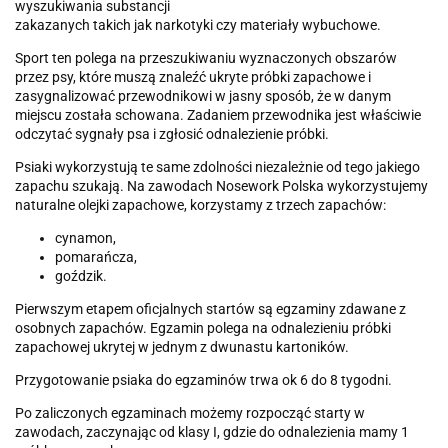
wyszukiwania substancji
zakazanych takich jak narkotyki czy materiały wybuchowe.
Sport ten polega na przeszukiwaniu wyznaczonych obszarów
przez psy, które muszą znaleźć ukryte próbki zapachowe i
zasygnalizować przewodnikowi w jasny sposób, że w danym
miejscu została schowana. Zadaniem przewodnika jest właściwie
odczytać sygnały psa i zgłosić odnalezienie próbki.
Psiaki wykorzystują te same zdolności niezależnie od tego jakiego
zapachu szukają. Na zawodach Nosework Polska wykorzystujemy
naturalne olejki zapachowe, korzystamy z trzech zapachów:
cynamon,
pomarańcza,
goździk.
Pierwszym etapem oficjalnych startów są egzaminy zdawane z
osobnych zapachów. Egzamin polega na odnalezieniu próbki
zapachowej ukrytej w jednym z dwunastu kartoników.
Przygotowanie psiaka do egzaminów trwa ok 6 do 8 tygodni.
Po zaliczonych egzaminach możemy rozpocząć starty w
zawodach, zaczynając od klasy I, gdzie do odnalezienia mamy 1