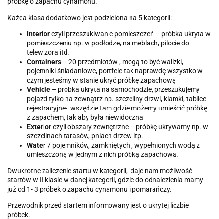
próbkę o zapachu cynamonu.
Każda klasa dodatkowo jest podzielona na 5 kategorii:
Interior
czyli przeszukiwanie pomieszczeń – próbka ukryta w
pomieszczeniu np. w podłodze, na meblach, pilocie do
telewizora itd.
Containers
– 20 przedmiotów , mogą to być walizki,
pojemniki śniadaniowe, portfele tak naprawdę wszystko w
czym jesteśmy w stanie ukryć próbkę zapachową
Vehicle
– próbka ukryta na samochodzie, przeszukujemy
pojazd tylko na zewnątrz np. szczeliny drzwi, klamki, tablice
rejestracyjne- wszędzie tam gdzie możemy umieścić próbkę
z zapachem, tak aby była niewidoczna
Exterior
czyli obszary zewnętrzne – próbkę ukrywamy np. w
szczelinach tarasów, pniach drzew itp.
Water
7 pojemników, zamkniętych , wypełnionych wodą z
umieszczoną w jednym z nich próbką zapachową.
Dwukrotne zaliczenie startu w kategorii, daje nam możliwość
startów w II klasie w danej kategorii, gdzie do odnalezienia mamy
już od 1- 3 próbek o zapachu cynamonu i pomarańczy.
Przewodnik przed startem informowany jest o ukrytej liczbie
próbek.