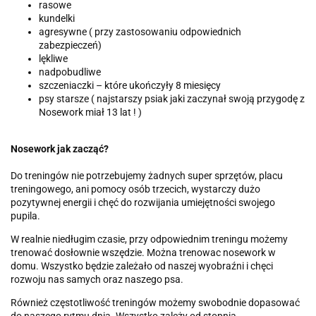
rasowe
kundelki
agresywne ( przy zastosowaniu odpowiednich
zabezpieczeń)
lękliwe
nadpobudliwe
szczeniaczki – które ukończyły 8 miesięcy
psy starsze ( najstarszy psiak jaki zaczynał swoją przygodę z
Nosework miał 13 lat ! )
Nosework jak zacząć?
Do treningów nie potrzebujemy żadnych super sprzętów, placu
treningowego, ani pomocy osób trzecich, wystarczy dużo
pozytywnej energii i chęć do rozwijania umiejętności swojego
pupila.
W realnie niedługim czasie, przy odpowiednim treningu możemy
trenować dosłownie wszędzie. Można trenowac nosework w
domu. Wszystko będzie zależało od naszej wyobraźni i chęci
rozwoju nas samych oraz naszego psa.
Również częstotliwość treningów możemy swobodnie dopasować