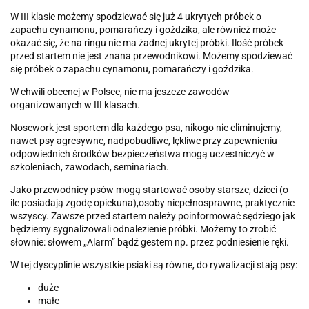
W III klasie możemy spodziewać się już 4 ukrytych próbek o
zapachu cynamonu, pomarańczy i goździka, ale również może
okazać się, że na ringu nie ma żadnej ukrytej próbki. Ilość próbek
przed startem nie jest znana przewodnikowi. Możemy spodziewać
się próbek o zapachu cynamonu, pomarańczy i goździka.
W chwili obecnej w Polsce, nie ma jeszcze zawodów
organizowanych w III klasach.
Nosework jest sportem dla każdego psa, nikogo nie eliminujemy,
nawet psy agresywne, nadpobudliwe, lękliwe przy zapewnieniu
odpowiednich środków bezpieczeństwa mogą uczestniczyć w
szkoleniach, zawodach, seminariach.
Jako przewodnicy psów mogą startować osoby starsze, dzieci (o
ile posiadają zgodę opiekuna),osoby niepełnosprawne, praktycznie
wszyscy. Zawsze przed startem należy poinformować sędziego jak
będziemy sygnalizowali odnalezienie próbki. Możemy to zrobić
słownie: słowem „Alarm” bądź gestem np. przez podniesienie ręki.
W tej dyscyplinie wszystkie psiaki są równe, do rywalizacji stają psy:
duże
małe