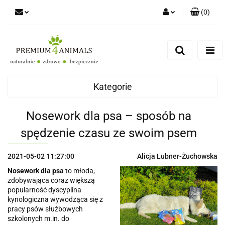
(
0
)
Zaloguj się
Zarejestruj się
Zapytaj
Zgody cookies
Kategorie
Nosework dla psa – sposób na
spędzenie czasu ze swoim psem
2021-05-02 11:27:00
Alicja Lubner-Żuchowska
Nosework dla psa
to młoda,
zdobywająca coraz większą
popularność dyscyplina
kynologiczna wywodząca się z
pracy psów służbowych
szkolonych m.in. do