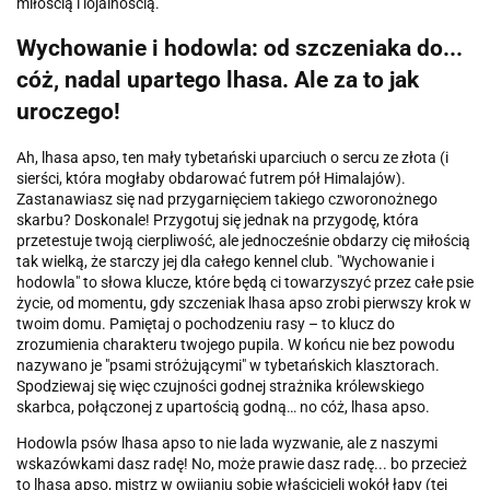
miłością i lojalnością.
Wychowanie i hodowla: od szczeniaka do...
cóż, nadal upartego lhasa. Ale za to jak
uroczego!
Ah, lhasa apso, ten mały tybetański uparciuch o sercu ze złota (i
sierści, która mogłaby obdarować futrem pół Himalajów).
Zastanawiasz się nad przygarnięciem takiego czworonożnego
skarbu? Doskonale! Przygotuj się jednak na przygodę, która
przetestuje twoją cierpliwość, ale jednocześnie obdarzy cię miłością
tak wielką, że starczy jej dla całego kennel club. "Wychowanie i
hodowla" to słowa klucze, które będą ci towarzyszyć przez całe psie
życie, od momentu, gdy szczeniak lhasa apso zrobi pierwszy krok w
twoim domu. Pamiętaj o pochodzeniu rasy – to klucz do
zrozumienia charakteru twojego pupila. W końcu nie bez powodu
nazywano je "psami stróżującymi" w tybetańskich klasztorach.
Spodziewaj się więc czujności godnej strażnika królewskiego
skarbca, połączonej z upartością godną… no cóż, lhasa apso.
Hodowla psów lhasa apso to nie lada wyzwanie, ale z naszymi
wskazówkami dasz radę! No, może prawie dasz radę... bo przecież
to lhasa apso, mistrz w owijaniu sobie właścicieli wokół łapy (tej