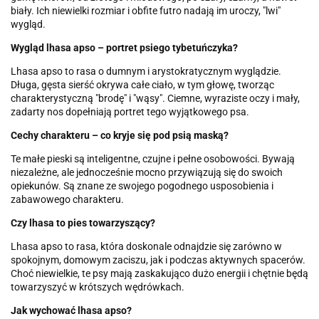
biały. Ich niewielki rozmiar i obfite futro nadają im uroczy, "lwi"
wygląd.
Wygląd lhasa apso – portret psiego tybetuńczyka?
Lhasa apso to rasa o dumnym i arystokratycznym wyglądzie.
Długa, gęsta sierść okrywa całe ciało, w tym głowę, tworząc
charakterystyczną "brodę" i "wąsy". Ciemne, wyraziste oczy i mały,
zadarty nos dopełniają portret tego wyjątkowego psa.
Cechy charakteru – co kryje się pod psią maską?
Te małe pieski są inteligentne, czujne i pełne osobowości. Bywają
niezależne, ale jednocześnie mocno przywiązują się do swoich
opiekunów. Są znane ze swojego pogodnego usposobienia i
zabawowego charakteru.
Czy lhasa to pies towarzyszący?
Lhasa apso to rasa, która doskonale odnajdzie się zarówno w
spokojnym, domowym zaciszu, jak i podczas aktywnych spacerów.
Choć niewielkie, te psy mają zaskakująco dużo energii i chętnie będą
towarzyszyć w krótszych wędrówkach.
Jak wychować lhasa apso?