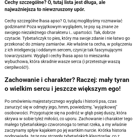
Cechy szczególne? O, tutaj lista jest długa, ale
najważniejsza to niewzruszony upór.
Cechy szczególne lhasa apso? O, tutaj moglibyśmy rozmawiać
godzinami! Poza wyjątkowym wyglądem, te psy są znane ze
swojego niezależnego charakteru i… upartości. Tak, dobrze
czytacie. Tybetańczyk to pies, który ma swoje zdanie i nie łatwo go
przekonać do zmiany zamiarów. Ale właśnie ta cecha, w połączeniu
z ich inteligencją i oddanym sercem, czyni je tak fascynującymi
towarzyszami. Wygląd i cechy lhasa apso to mieszanka
wybuchowa, która skradnie wasze serca (i przetestuje waszą
cierpliwość!).
Zachowanie i charakter? Raczej: mały tyran
o wielkim sercu i jeszcze większym ego!
Po omówieniu majestatycznego wyglądu i historii psa, czas
zanurzyć się w odmęty jego, hmm, powiedzmy, "wyjątkowej"
osobowości. Przygotujcie się na podróż w głąb psiej duszy, która
skrywa w sobie tyleż miłości, co uporu. Zachowanie i charakter tego
małego tybetańskiego czworonoga to temat rzeka, a my właśnie
zaczynamy spływ kajakiem po jej wartkim nurcie. Krótka historia
podpowiada, że te psy strzegły tybetańskich klasztorów, co z