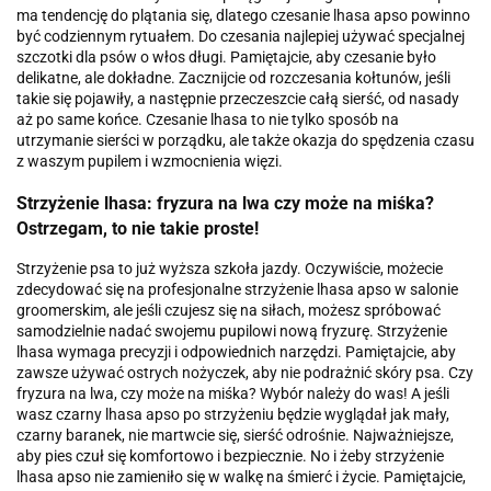
ma tendencję do plątania się, dlatego czesanie lhasa apso powinno
być codziennym rytuałem. Do czesania najlepiej używać specjalnej
szczotki dla psów o włos długi. Pamiętajcie, aby czesanie było
delikatne, ale dokładne. Zacznijcie od rozczesania kołtunów, jeśli
takie się pojawiły, a następnie przeczeszcie całą sierść, od nasady
aż po same końce. Czesanie lhasa to nie tylko sposób na
utrzymanie sierści w porządku, ale także okazja do spędzenia czasu
z waszym pupilem i wzmocnienia więzi.
Strzyżenie lhasa: fryzura na lwa czy może na miśka?
Ostrzegam, to nie takie proste!
Strzyżenie psa to już wyższa szkoła jazdy. Oczywiście, możecie
zdecydować się na profesjonalne strzyżenie lhasa apso w salonie
groomerskim, ale jeśli czujesz się na siłach, możesz spróbować
samodzielnie nadać swojemu pupilowi nową fryzurę. Strzyżenie
lhasa wymaga precyzji i odpowiednich narzędzi. Pamiętajcie, aby
zawsze używać ostrych nożyczek, aby nie podrażnić skóry psa. Czy
fryzura na lwa, czy może na miśka? Wybór należy do was! A jeśli
wasz czarny lhasa apso po strzyżeniu będzie wyglądał jak mały,
czarny baranek, nie martwcie się, sierść odrośnie. Najważniejsze,
aby pies czuł się komfortowo i bezpiecznie. No i żeby strzyżenie
lhasa apso nie zamieniło się w walkę na śmierć i życie. Pamiętajcie,