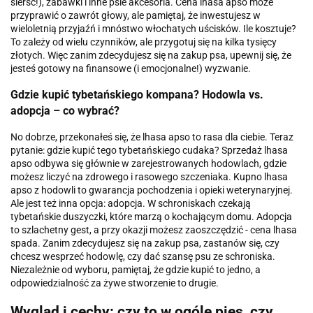
sierść!), zabawki i inne psie akcesoria. Cena lhasa apso może
przyprawić o zawrót głowy, ale pamiętaj, że inwestujesz w
wieloletnią przyjaźń i mnóstwo włochatych uścisków. Ile kosztuje?
To zależy od wielu czynników, ale przygotuj się na kilka tysięcy
złotych. Więc zanim zdecydujesz się na zakup psa, upewnij się, że
jesteś gotowy na finansowe (i emocjonalne!) wyzwanie.
Gdzie kupić tybetańskiego kompana? Hodowla vs.
adopcja – co wybrać?
No dobrze, przekonałeś się, że lhasa apso to rasa dla ciebie. Teraz
pytanie: gdzie kupić tego tybetańskiego cudaka? Sprzedaż lhasa
apso odbywa się głównie w zarejestrowanych hodowlach, gdzie
możesz liczyć na zdrowego i rasowego szczeniaka. Kupno lhasa
apso z hodowli to gwarancja pochodzenia i opieki weterynaryjnej.
Ale jest też inna opcja: adopcja. W schroniskach czekają
tybetańskie duszyczki, które marzą o kochającym domu. Adopcja
to szlachetny gest, a przy okazji możesz zaoszczędzić - cena lhasa
spada. Zanim zdecydujesz się na zakup psa, zastanów się, czy
chcesz wesprzeć hodowlę, czy dać szansę psu ze schroniska.
Niezależnie od wyboru, pamiętaj, że gdzie kupić to jedno, a
odpowiedzialność za żywe stworzenie to drugie.
Wygląd i cechy: czy to w ogóle pies, czy