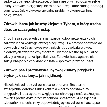
widok zadbanego, błyszczącego lhasa apso wynagrodzi wszelkie
trudy. zdrowie i pielęgnacja idą w parze – regularne zabiegi pomogą
wam wcześnie wykryć ewentualne problemy skórne czy inne
dolegliwości.
Zdrowie lhasa jak kruchy klejnot z Tybetu, o który trzeba
dbać ze szczególną troską.
Choć lhasa apso wyglądają na twarde i odporne zwierzaki, ich
zdrowie lhasa wymaga szczególnej uwagi. Są predysponowane do
pewnych chorób genetycznych, takich jak dysplazja stawów
biodrowych czy problemy z oczami. Dlatego ważne są regularne
wizyty u weterynarza i profilaktyka. Zdrowie lhasa apso to nie
żarty! Dbając o niego, dbacie o lata wspólnych przygód i psot.
Zdrowie psa i profilaktyka, by twój kudłaty przyjaciel
brykał jak szalony... jak najdłużej.
Niezależnie od rasy, zdrowie psa to priorytet. Regularne
szczepienia, odrobaczanie i kontrola wagi to podstawa. W
przypadku lhasa apso, ze względu na ich długą sierść, ważna jest
również profilaktyka przeciw pchłom i kleszczom. A ile żyje taki
tybetański maluch? Przy odpowiedniej opiece zdrowie lhasa apso