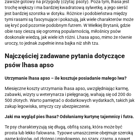
zawsze gotowy na przygody (czytaj: psoty). Poza tym, lhasa jest
trochę większy i ma bardziej kwadratową sylwetkę, a jego sierść
jest bardziej szorstka w dotyku. Różnice i podobieństwa między
tymi rasami są fascynujące i pokazują, jak wiele charakterów może
się kryć pod pozornie podobnym futrem. W Wielkiej Brytanii, gdzie
obie rasy cieszą się ogromną popularnością, miłośnicy psów
doskonale wiedzą, jak wiele ich różni. Lhasa apso, mimo że równie
uroczy, to jednak zupełnie inna bajka niż shih tzu.
Najczęściej zadawane pytania dotyczące
psów lhasa apso
Utrzymanie lhasa apso – ile kosztuje posiadanie małego lwa?
Miesięczne koszty utrzymania lhasa apso, uwzględniając karmę,
zabawki, wizyty u weterynarza i pielęgnację, wahają się od 200 do
500 złotych. Warto pamiętać o dodatkowych wydatkach, takich jak
zakup legowiska, smyczy czy ubezpieczenie.
Jaki ma wygląd pies lhasa? Odsłaniamy kurtynę tajemnicy i futra.
Te psy charakteryzują się długą, obfitą szatą, która może być
prosta lub lekko falowana. Typowe umaszczenie obejmuje szeroką
gamę kolorów, od złotego i miodowego, po szary, czarny, a nawet