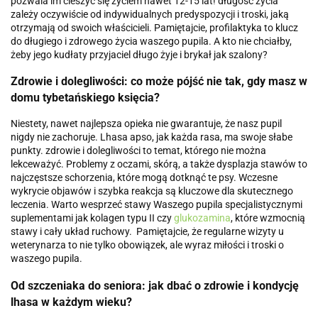
pozwala im cieszyć się życiem nawet 12-15 lat! długość życia
zależy oczywiście od indywidualnych predyspozycji i troski, jaką
otrzymają od swoich właścicieli. Pamiętajcie, profilaktyka to klucz
do długiego i zdrowego życia waszego pupila. A kto nie chciałby,
żeby jego kudłaty przyjaciel długo żyje i brykał jak szalony?
Zdrowie i dolegliwości: co może pójść nie tak, gdy masz w
domu tybetańskiego księcia?
Niestety, nawet najlepsza opieka nie gwarantuje, że nasz pupil
nigdy nie zachoruje. Lhasa apso, jak każda rasa, ma swoje słabe
punkty. zdrowie i dolegliwości to temat, którego nie można
lekceważyć. Problemy z oczami, skórą, a także dysplazja stawów to
najczęstsze schorzenia, które mogą dotknąć te psy. Wczesne
wykrycie objawów i szybka reakcja są kluczowe dla skutecznego
leczenia. Warto wesprzeć stawy Waszego pupila specjalistycznymi
suplementami jak kolagen typu II czy
glukozamina
, które wzmocnią
stawy i cały układ ruchowy. Pamiętajcie, że regularne wizyty u
weterynarza to nie tylko obowiązek, ale wyraz miłości i troski o
waszego pupila.
Od szczeniaka do seniora: jak dbać o zdrowie i kondycję
lhasa w każdym wieku?