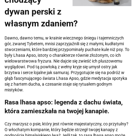
dywan perski z
własnym zdaniem?
Dawno, dawno temu, w krainie wiecznego śniegu i tajemniczych
gór, zwanej Tybetem, mnisi zaprzyjaźnili się z małymi, kudłatymi
stworzeniami, które bardziej przypominały puchate kule niż psy. To
były Lhasa Apso, istoty o charakterze równie złożonym, co ich
wielowarstwowa fryzura. Nie dajcie się zwieść ich pluszowemu
wyglądowi. Pod tą powłoką z wełny kryje się umysł ostry jak
brzytwa i serce lojalne jak samuraj. Przygotujcie się na podróż w
głąb fascynującego świata Lhasa Apso, gdzie medytacja spotyka
się z hartem ducha, a czesanie staje się rytuałem godnym
mistyków.
Rasa lhasa apso: legenda z dachu świata,
która zamieszkała na twojej kanapie.
Czy marzysz o psie, który jest równie majestatyczny, co przytulny?
O włochatym kompanie, który będzie strzegł twojej kanapy z
godnością himalajskiego lwa? Jeśli tak, to rasa lhasa apso może