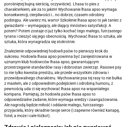
porośniętej bujną sierścią, oczywiście). Lhasa to pies z
charakterkiem, ale za to jakim! Wychowanie lhasa apso wymaga
konsekwencji, cierpliwości i… no dobrze, czasem odrobiny
podstępu. Ale uwierz mi, warto! Szkolenie lhasa apso to jak taniec z
gwiazdami – wymagający, ale dający mnóstwo satysfakcji. A
potem? Potem zostaje ci już tylko kochać tego małego, futrzastego
tyrana i cieszyć się jego obecnością. Wychować lhasa to sztuka, ale
sztuka, która wynagradza się stokrotnie.
Znalezienie odpowiedniej hodowli psów to pierwszy krok do
sukcesu. Hodowla lhasa apso powinna być zarejestrowana w
uznanym klub hodowców lhasa apso, gwarantującym
przestrzeganie standardów rasy i dobrostan zwierząt. Rasowe psy
to nie tylko kwestia prestiżu, ale przede wszystkim zdrowia i
przewidywalnego charakteru. Wychowanie psa tej rasy to nie bułka
z masłem, ale z odpowiednim podejściem i odrobiną humoru, z
pewnością uda ci się wychować lhasa apso na wspaniałego
kompana. Pamiętaj, że hodowla psów lhasa apso to
odpowiedzialne zadanie, które wymaga wiedzy i zaangażowania.
Ale nagrodą będzie miłość i oddanie małego, futrzastego
przyjaciela, który skradnie twoje serce (i zapewne również kanapę,
fotel, a może i całe łóżko!).