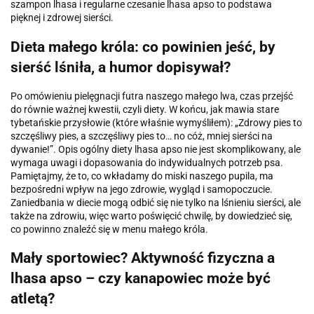
szampon lhasa i regularne czesanie lhasa apso to podstawa
pięknej i zdrowej sierści.
Dieta małego króla: co powinien jeść, by
sierść lśniła, a humor dopisywał?
Po omówieniu pielęgnacji futra naszego małego lwa, czas przejść
do równie ważnej kwestii, czyli diety. W końcu, jak mawia stare
tybetańskie przysłowie (które właśnie wymyśliłem): „Zdrowy pies to
szczęśliwy pies, a szczęśliwy pies to… no cóż, mniej sierści na
dywanie!”. Opis ogólny diety lhasa apso nie jest skomplikowany, ale
wymaga uwagi i dopasowania do indywidualnych potrzeb psa.
Pamiętajmy, że to, co wkładamy do miski naszego pupila, ma
bezpośredni wpływ na jego zdrowie, wygląd i samopoczucie.
Zaniedbania w diecie mogą odbić się nie tylko na lśnieniu sierści, ale
także na zdrowiu, więc warto poświęcić chwilę, by dowiedzieć się,
co powinno znaleźć się w menu małego króla.
Mały sportowiec? Aktywność fizyczna a
lhasa apso – czy kanapowiec może być
atletą?