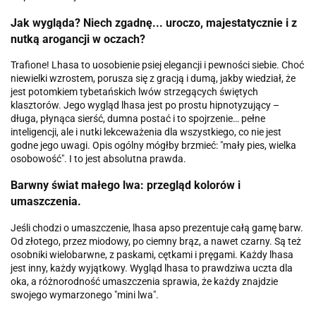
Jak wygląda? Niech zgadnę... uroczo, majestatycznie i z
nutką arogancji w oczach?
Trafione! Lhasa to uosobienie psiej elegancji i pewności siebie. Choć
niewielki wzrostem, porusza się z gracją i dumą, jakby wiedział, że
jest potomkiem tybetańskich lwów strzegących świętych
klasztorów. Jego wygląd lhasa jest po prostu hipnotyzujący –
długa, płynąca sierść, dumna postać i to spojrzenie… pełne
inteligencji, ale i nutki lekceważenia dla wszystkiego, co nie jest
godne jego uwagi. Opis ogólny mógłby brzmieć: "mały pies, wielka
osobowość". I to jest absolutna prawda.
Barwny świat małego lwa: przegląd kolorów i
umaszczenia.
Jeśli chodzi o umaszczenie, lhasa apso prezentuje całą gamę barw.
Od złotego, przez miodowy, po ciemny brąz, a nawet czarny. Są też
osobniki wielobarwne, z paskami, cętkami i pręgami. Każdy lhasa
jest inny, każdy wyjątkowy. Wygląd lhasa to prawdziwa uczta dla
oka, a różnorodność umaszczenia sprawia, że każdy znajdzie
swojego wymarzonego "mini lwa".