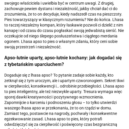
swojego właściciela i uwielbia być w centrum uwagi. Z drugiej,
zachowuje pewien dystans i niezależność, jakby chciał dać ci do
zrozumienia, że to on decyduje, kiedy nadszedł czas na pieszczoty.
Pies towarzyszący w klasycznym rozumieniu? Nie do końca. Lhasa
to raczej niezależny kompan, który łaskawie pozwoli ci dzielić z nim
kanapę i od czasu do czasu pogłaskać swoją jedwabistą sierść. Nie
oczekujcie od niego ślepego posłuszeństwa i ciągłego merdania
ogonem. Lhasa apso to pies o własnym zdaniu, który ceni sobie
swoją przestrzeń i niezależność.
Apso-lutnie uparty, apso-lutnie kochany: jak dogadać się
z tybetańskim uparciuchem?
Dogaduje się z lhasa apso? To pytanie zadaje sobie każdy, kto
zetknął się z tym uroczym, ale i upartym czworonogiem. Sekret tkwi
w cierpliwości, konsekwencji i… odrobinie przebiegłości. Lhasa apso
to pies inteligentny, ale też niezwykle uparty. Tresura wymaga więc
sporej dawki kreatywności i pozytywnego wzmocnienia.
Zapomnijcie o karceniu i podnoszeniu głosu – to tylko utwierdzi
waszego lhasa apso w przekonaniu, że to on rządzi w domu.
Zamiast tego, postawcie na nagrody, pochwały i konsekwentne
egzekwowanie zasad. Lhasa apso to pies, który potrafi
odwdzięczyć się za cierpliwość i poświęcony czas bezgraniczną