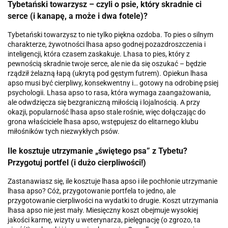
Tybetański towarzysz – czyli o psie, który skradnie ci
serce (i kanapę, a może i dwa fotele)?
Tybetański towarzysz to nie tylko piękna ozdoba. To pies o silnym
charakterze, żywotności lhasa apso godnej pozazdroszczenia i
inteligencji, która czasem zaskakuje. Lhasa to pies, który z
pewnością skradnie twoje serce, ale nie da się oszukać – będzie
rządził żelazną łapą (ukrytą pod gęstym futrem). Opiekun lhasa
apso musi być cierpliwy, konsekwentny i… gotowy na odrobinę psiej
psychologii. Lhasa apso to rasa, która wymaga zaangażowania,
ale odwdzięcza się bezgraniczną miłością i lojalnością. A przy
okazji, popularność lhasa apso stale rośnie, więc dołączając do
grona właściciele lhasa apso, wstępujesz do elitarnego klubu
miłośników tych niezwykłych psów.
Ile kosztuje utrzymanie „świętego psa” z Tybetu?
Przygotuj portfel (i dużo cierpliwości!)
Zastanawiasz się, ile kosztuje lhasa apso i ile pochłonie utrzymanie
lhasa apso? Cóż, przygotowanie portfela to jedno, ale
przygotowanie cierpliwości na wydatki to drugie. Koszt utrzymania
lhasa apso nie jest mały. Miesięczny koszt obejmuje wysokiej
jakości karmę, wizyty u weterynarza, pielęgnację (o zgrozo, ta