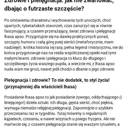
Zdrowie i pielęgnacja: jak nie zwariować,
dbając o futrzaste szczęście?
Po omówieniu charakteru i wychowania tych uroczych, choć
upartych, tybetańskich stworzeń, czas zanurzyć się w równie
fascynujący, a czasem przerażający, świat zdrowia i pielęgnacji
lhasa apso. Przygotujcie się na dawkę praktycznych porad,
szczypty humoru i całą górę psiej sierści (metaforycznie, mam
nadzieję!). krótka historia tej rasy, pełna legend i mistycyzmu, nie do
końca przygotowuje nas na realia współczesnej opieki nad tymi
małymi lwami. zdrowie i pielęgnacja to klucz do długiego i
szczęśliwego życia waszego pupila, a wierzcie mi, z lhasa apso
nuda wam nie grozi, nawet jeśli chodzi o dbanie o jego zdrowie.
Pielęgnacja i zdrowie? To nie dodatek, to styl życia!
(przynajmniej dla właścicieli lhasa)
Posiadanie lhasa apso to jak posiadanie żywego, oddychającego (i
liniejącego!) dzieła sztuki. Ich długa, gęsta sierść, choć piękna,
wymaga niemalże religijnej pielęgnacji. Zapomnijcie o szybkim
przeczesaniu raz w tygodniu. Tutaj mówimy o regularnych
kąpielach, czesaniu, a nawet wizytach u psiego fryzjera. Ale nie
martwcie się, z czasem pielęgnacja stanie się waszym rytuałem, a