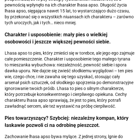
pewnością wpłynęło na ich charakter lhasa apso. Długość życia
lhasa apso, sięgająca nawet 15 lat, to wystarczająco dużo czasu,
by przekonać się o wszystkich niuansach ich charakteru – zarówno
tych uroczych, jak i tych… nieco mniej.
Charakter i usposobienie: mały pies o wielkiej
osobowości i jeszcze większej pewności siebie.
Lhasa apso to pies, który zmieści się w torebce, ale jego ego zajmuje
całe pomieszczenie. Charakter i usposobienie tego małego tyrana
to mieszanka wybuchowa: niezależność, pewność siebie i spora
dawka uporu. Nie dajcie się zwieść słodkiemu wyglądowi – ten pies
wie, czego chce, i nie zawaha się tego uzyskać, stosując cały
arsenał psich sztuczek, od słodkiego spojrzenia po demonstracyjne
ignorowanie twoich próśb. Lhasa to pies o silnym charakterze,
który potrzebuje konsekwentnego i cierpliwego opiekuna. Cechy
charakteru lhasa apso sprawiają, że jest to pies, który potrafi
zawładnąć sercem, ale też wystawić na próbę cierpliwość.
Pies towarzyszący? Szybciej: niezależny kompan, który
łaskawie pozwoli ci na odrobinę pieszczot.
Zachowanie lhasa apso bywa mylące. Z jednej strony, lgnie do