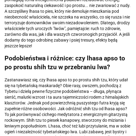
zaspokoić naturalną ciekawość i po prostu... nie zwariować z nudy.
A szczęśliwy lhasa to pies, który nie demoluje mieszkania pod
nieobecność właściciela, nie szczeka na wszystko, co się rusza i nie
terroryzuje domowników swoim niezadowoleniem. Dlatego, drodzy
właściciele tych uroczych "lwów", pamiętajcie: ruch to zdrowie,
zarówno dla was, jak i dla waszych czworonogich przyjaciół. A jeśli
dodamy do tego odrobinę zabawy i psiej tresury, efekty będą
jeszcze lepsze!
Podobieństwa i różnice: czy lhasa apso to
po prostu shih tzu w przebraniu lwa?
Zastanawiasz się, czy lhasa apso to po prostu shih tzu, który udał
się na tybetańską maskaradę? Obie rasy, owszem, pochodzą z
Tybetu i dzielą pewne fizyczne podobieństwa – długa, płynąca
sierść, malutki wzrost i ta aura tajemniczości rodem z himalajskich
klasztorów. Jednak pod powierzchnią puszystego futra kryją się
zupełnie różne osobowości. Jak odróżnić shih tzu od lhasa apso?
To jak porównywać cichego medytatora z energicznym gitarzystą
rockowym. Shih tzu to piesek kanapowy, stworzony do miziania i
leniwym popołudniom. Lhasa, choć też lubi przytulanie, ma w sobie
ogień i niezależność tybetańskiego lwa. Lubi zabawę, jest bystry i