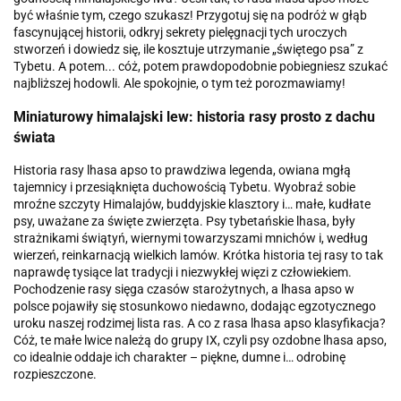
być właśnie tym, czego szukasz! Przygotuj się na podróż w głąb
fascynującej historii, odkryj sekrety pielęgnacji tych uroczych
stworzeń i dowiedz się, ile kosztuje utrzymanie „świętego psa” z
Tybetu. A potem... cóż, potem prawdopodobnie pobiegniesz szukać
najbliższej hodowli. Ale spokojnie, o tym też porozmawiamy!
Miniaturowy himalajski lew: historia rasy prosto z dachu
świata
Historia rasy lhasa apso to prawdziwa legenda, owiana mgłą
tajemnicy i przesiąknięta duchowością Tybetu. Wyobraź sobie
mroźne szczyty Himalajów, buddyjskie klasztory i… małe, kudłate
psy, uważane za święte zwierzęta. Psy tybetańskie lhasa, były
strażnikami świątyń, wiernymi towarzyszami mnichów i, według
wierzeń, reinkarnacją wielkich lamów. Krótka historia tej rasy to tak
naprawdę tysiące lat tradycji i niezwykłej więzi z człowiekiem.
Pochodzenie rasy sięga czasów starożytnych, a lhasa apso w
polsce pojawiły się stosunkowo niedawno, dodając egzotycznego
uroku naszej rodzimej lista ras. A co z rasa lhasa apso klasyfikacja?
Cóż, te małe lwice należą do grupy IX, czyli psy ozdobne lhasa apso,
co idealnie oddaje ich charakter – piękne, dumne i… odrobinę
rozpieszczone.