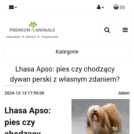
(
0
)
Zaloguj się
Zarejestruj się
Zapytaj
Zgody cookies
Kategorie
Lhasa Apso: pies czy chodzący
dywan perski z własnym zdaniem?
2024-12-13 17:59:00
Adam
Lhasa Apso:
pies czy
chodzący