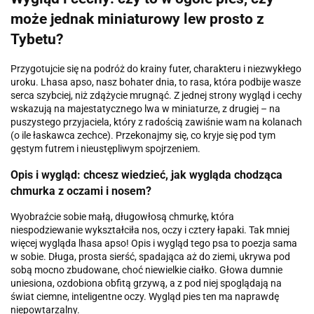
może jednak miniaturowy lew prosto z
Tybetu?
Przygotujcie się na podróż do krainy futer, charakteru i niezwykłego
uroku. Lhasa apso, nasz bohater dnia, to rasa, która podbije wasze
serca szybciej, niż zdążycie mrugnąć. Z jednej strony wygląd i cechy
wskazują na majestatycznego lwa w miniaturze, z drugiej – na
puszystego przyjaciela, który z radością zawiśnie wam na kolanach
(o ile łaskawca zechce). Przekonajmy się, co kryje się pod tym
gęstym futrem i nieustępliwym spojrzeniem.
Opis i wygląd: chcesz wiedzieć, jak wygląda chodząca
chmurka z oczami i nosem?
Wyobraźcie sobie małą, długowłosą chmurkę, która
niespodziewanie wykształciła nos, oczy i cztery łapaki. Tak mniej
więcej wygląda lhasa apso! Opis i wygląd tego psa to poezja sama
w sobie. Długa, prosta sierść, spadająca aż do ziemi, ukrywa pod
sobą mocno zbudowane, choć niewielkie ciałko. Głowa dumnie
uniesiona, ozdobiona obfitą grzywą, a z pod niej spoglądają na
świat ciemne, inteligentne oczy. Wygląd pies ten ma naprawdę
niepowtarzalny.