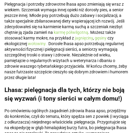
Pielęgnacja i potrzeby zdrowotne lhasa apso zmieniają się wraz z
wiekiem. Szczeniak wymaga innej opieki niż dorosły pies, a senior
jeszcze innej. Młode psy potrzebują dużo zabawy i socjalizacji, a
także specjalnie zbilansowanej diety wspierającej ich rozwój. Jeśli
zdecydowałeś się na karmienie karmą suchą a szczeniak niezbyt
chętnie ją zjada zamień na
karmę półwilgotną
. Możesz także
stosować karmy mokre, na przykład z
jagnięciny
,
gęsiny
czy
ekologicznej
wołowiny.
Dorosłe lhasa apso potrzebują regularnej
aktywności fizycznej i pielęgnacji sierści, a seniorzy wymagają
szczególnej troski o stawy i zdrowie. Niezależnie od wieku,
pamiętajcie o regularnych wizytach u weterynarza i dbaniu o
zdrowie waszego tybetańskiego przyjaciela. W końcu chcemy, żeby
nasze futrzaste szczęście cieszyło się dobrym zdrowiem i humorem
przez długie lata!
Lhasa: pielęgnacja dla tych, którzy nie boją
się wyzwań (i tony sierści w całym domu!)
Po omówieniu ogólnych zagadnień zdrowia lhasa apso, przejdźmy
do konkretów, czyli do tematu, który spędza sen z powiek (i wyciąga
z odkurzacza) niejednego właściciela: pielęgnacja. Przygotujcie się
na ekspedycję w głąb himalajskiej burzy futra, bo pielęgnacja lhasa