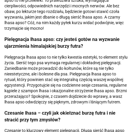
apso to nie przelewki. To prawdziwa sztuka, wymagająca
cierpliwości, odpowiednich narzędzi i mocnych nerwów. Ale bez
obaw, po lekturze tego rozdziału, będziecie gotowi stawić czoła
wyzwaniu, jakim jest dbanie o długą sierść lhasa apso. A czarny
lhasa apso? Cóż, na nim każdy pyłek kurzu widać podwójnie, więc
trzymajcie się mocno!
Pielęgnacja lhasa apso: czy jesteś gotów na wyzwanie
ujarzmienia himalajskiej burzy futra?
Pielęgnacja lhasa apso to nie tylko kwestia estetyki, to element stylu
życia. Sierść tego psa wymaga regularnej i dokładnej pielęgnacji.
Zaniedbanie może prowadzić do kołtunów, które są nie tylko
nieestetyczne, ale i bolesne dla psa. Pielęgnacja lhasa apso to
rytuał, który powinien stać się integralną częścią waszej wspólnej
egzystencji. Przygotujcie się na codzienne sesje czesania, regularne
kąpiele z szampon lhasa i okazjonalne strzyżenie lhasa apso. Brzmi
przerażająco? Spokojnie, z czasem dojdziecie do wprawy, a wasz
lhasa apso odwdzięczy się pięknym, zdrowym i lśniącym futrem.
Czesanie lhasa – czyli jak okiełznać burzę futra i nie
stracić przy tym zmysłów?
Czesanie to kluczowy element pielęgnacji. Długa sierść lhasa apso