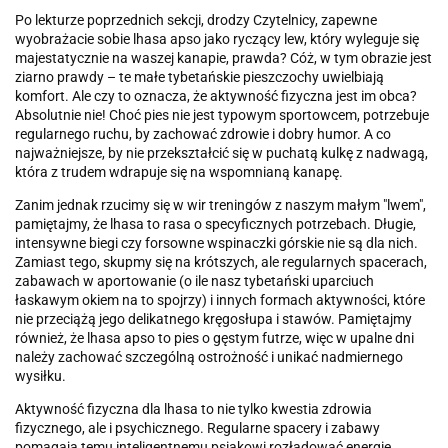
Po lekturze poprzednich sekcji, drodzy Czytelnicy, zapewne
wyobrażacie sobie lhasa apso jako ryczący lew, który wyleguje się
majestatycznie na waszej kanapie, prawda? Cóż, w tym obrazie jest
ziarno prawdy – te małe tybetańskie pieszczochy uwielbiają
komfort. Ale czy to oznacza, że aktywność fizyczna jest im obca?
Absolutnie nie! Choć pies nie jest typowym sportowcem, potrzebuje
regularnego ruchu, by zachować zdrowie i dobry humor. A co
najważniejsze, by nie przekształcić się w puchatą kulkę z nadwagą,
która z trudem wdrapuje się na wspomnianą kanapę.
Zanim jednak rzucimy się w wir treningów z naszym małym "lwem",
pamiętajmy, że lhasa to rasa o specyficznych potrzebach. Długie,
intensywne biegi czy forsowne wspinaczki górskie nie są dla nich.
Zamiast tego, skupmy się na krótszych, ale regularnych spacerach,
zabawach w aportowanie (o ile nasz tybetański uparciuch
łaskawym okiem na to spojrzy) i innych formach aktywności, które
nie przeciążą jego delikatnego kręgosłupa i stawów. Pamiętajmy
również, że lhasa apso to pies o gęstym futrze, więc w upalne dni
należy zachować szczególną ostrożność i unikać nadmiernego
wysiłku.
Aktywność fizyczna dla lhasa to nie tylko kwestia zdrowia
fizycznego, ale i psychicznego. Regularne spacery i zabawy
pomagają temu inteligentnemu psiakowi rozładować energię,