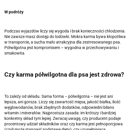
W podróży
Podczas wyjazdów liczy się wygoda i brak konieczności chłodzenia.
Nie zawsze masz dostęp do lodówki. Mokra karma bywa kłopotliwa
w transporcie, a sucha mało atrakcyjna dla zestresowanego psa.
Półwilgotna jest kompromisem – wygodna w przechowywaniu i
smakowita.
Czy karma półwilgotna dla psa jest zdrowa?
To zależy od składu. Sama forma – półwilgotna – nie jest ani
lepsza, ani gorsza. Liczy się zawartość mięsa, jakość białka, ilość
węglowodanów, brak zbędnych dodatków, odpowiedni bilans
witamin i minerałów. Najprostsza zasada: im krótszy i bardziej
konkretny skład tym lepiej. Zwracaj uwagę, czy producent podaje
procentowy udział składników oraz czy karma jest pełnoporcjowa
(czyli może stanowić podstawę diety), czy uzupełniająca.