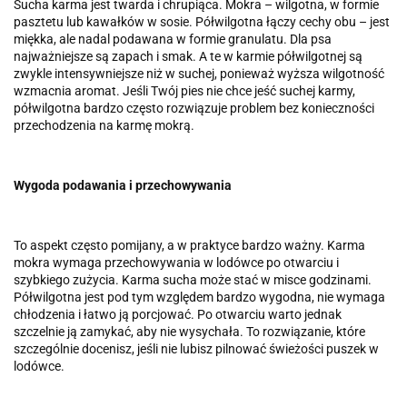
Sucha karma jest twarda i chrupiąca. Mokra – wilgotna, w formie
pasztetu lub kawałków w sosie. Półwilgotna łączy cechy obu – jest
miękka, ale nadal podawana w formie granulatu. Dla psa
najważniejsze są zapach i smak. A te w karmie półwilgotnej są
zwykle intensywniejsze niż w suchej, ponieważ wyższa wilgotność
wzmacnia aromat. Jeśli Twój pies nie chce jeść suchej karmy,
półwilgotna bardzo często rozwiązuje problem bez konieczności
przechodzenia na karmę mokrą.
Wygoda podawania i przechowywania
To aspekt często pomijany, a w praktyce bardzo ważny. Karma
mokra wymaga przechowywania w lodówce po otwarciu i
szybkiego zużycia. Karma sucha może stać w misce godzinami.
Półwilgotna jest pod tym względem bardzo wygodna, nie wymaga
chłodzenia i łatwo ją porcjować. Po otwarciu warto jednak
szczelnie ją zamykać, aby nie wysychała. To rozwiązanie, które
szczególnie docenisz, jeśli nie lubisz pilnować świeżości puszek w
lodówce.