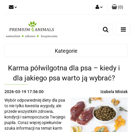
(
0
)
Zaloguj się
Zarejestruj się
Zapytaj
Zgody cookies
Kategorie
Karma półwilgotna dla psa – kiedy i
dla jakiego psa warto ją wybrać?
2026-03-19 17:56:00
Izabela Misiak
Wybór odpowiedniej diety dla psa
to nie tylko kwestia wygody, ale
przede wszystkim zdrowia,
kondycji i samopoczucia Twojego
pupila. Coraz więcej opiekunów
szuka informacji na temat karm