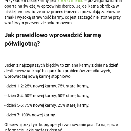
Przykładem takiej karmy jest
YDOLO Iberico
– półwilgotna karma
oparta na świeżej wieprzowinie Iberico. Jej delikatna obróbka w
niskiej temperaturze oraz proces tłoczenia pozwalają zachować
smak i wysoką strawność karmy, co jest szczególnie istotne przy
wrażliwym przewodzie pokarmowym.
Jak prawidłowo wprowadzić karmę
półwilgotną?
Jeden z najczęstszych błędów to zmiana karmy z dnia na dzień.
Jeśli chcesz uniknąć biegunki lub problemów żołądkowych,
wprowadzaj nową karmę stopniowo:
- dzień 1-2: 25% nowej karmy, 75% starej karmy,
- dzień 3-4: 50% nowej karmy, 50% starej karmy,
- dzień 5-6: 75% nowej karmy, 25% starej karmy,
- dzień 7: 100% nowej karmy.
Obserwuj przy tym kupę, apetyt i zachowanie psa. To najlepsze
informacje, jakie możesz dostać.