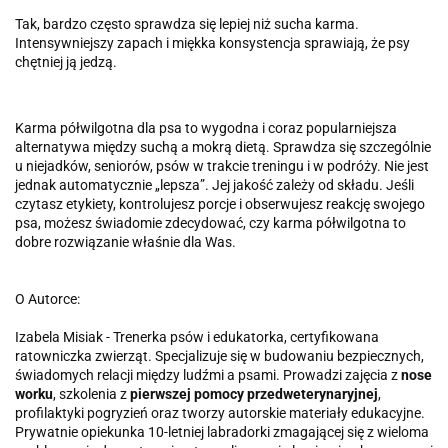
Tak, bardzo często sprawdza się lepiej niż sucha karma.
Intensywniejszy zapach i miękka konsystencja sprawiają, że psy
chętniej ją jedzą.
Karma półwilgotna dla psa to wygodna i coraz popularniejsza
alternatywa między suchą a mokrą dietą. Sprawdza się szczególnie
u niejadków, seniorów, psów w trakcie treningu i w podróży. Nie jest
jednak automatycznie „lepsza”. Jej jakość zależy od składu. Jeśli
czytasz etykiety, kontrolujesz porcje i obserwujesz reakcję swojego
psa, możesz świadomie zdecydować, czy karma półwilgotna to
dobre rozwiązanie właśnie dla Was.
O Autorce:
Izabela Misiak - Trenerka psów i edukatorka, certyfikowana
ratowniczka zwierząt. Specjalizuje się w budowaniu bezpiecznych,
świadomych relacji między ludźmi a psami. Prowadzi zajęcia z
nose
worku
, szkolenia z
pierwszej pomocy przedweterynaryjnej
,
profilaktyki pogryzień oraz tworzy autorskie materiały edukacyjne.
Prywatnie opiekunka 10-letniej labradorki zmagającej się z wieloma