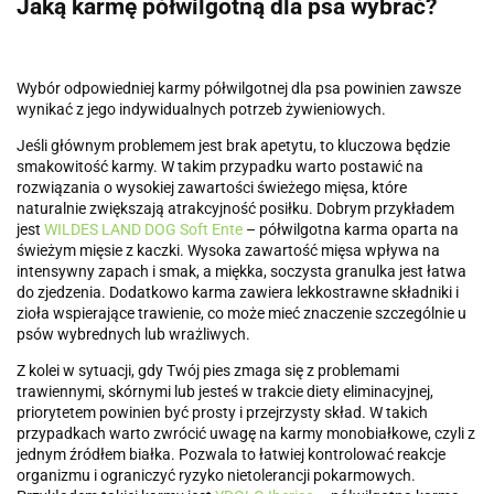
Jaką karmę półwilgotną dla psa wybrać?
Wybór odpowiedniej karmy półwilgotnej dla psa powinien zawsze
wynikać z jego indywidualnych potrzeb żywieniowych.
Jeśli głównym problemem jest brak apetytu, to kluczowa będzie
smakowitość karmy. W takim przypadku warto postawić na
rozwiązania o wysokiej zawartości świeżego mięsa, które
naturalnie zwiększają atrakcyjność posiłku. Dobrym przykładem
jest
WILDES LAND DOG Soft Ente
– półwilgotna karma oparta na
świeżym mięsie z kaczki. Wysoka zawartość mięsa wpływa na
intensywny zapach i smak, a miękka, soczysta granulka jest łatwa
do zjedzenia. Dodatkowo karma zawiera lekkostrawne składniki i
zioła wspierające trawienie, co może mieć znaczenie szczególnie u
psów wybrednych lub wrażliwych.
Z kolei w sytuacji, gdy Twój pies zmaga się z problemami
trawiennymi, skórnymi lub jesteś w trakcie diety eliminacyjnej,
priorytetem powinien być prosty i przejrzysty skład. W takich
przypadkach warto zwrócić uwagę na karmy monobiałkowe, czyli z
jednym źródłem białka. Pozwala to łatwiej kontrolować reakcje
organizmu i ograniczyć ryzyko nietolerancji pokarmowych.