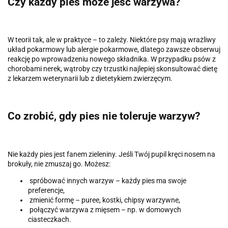
Czy każdy pies może jeść warzywa?
W teorii tak, ale w praktyce – to zależy. Niektóre psy mają wrażliwy
układ pokarmowy lub alergie pokarmowe, dlatego zawsze obserwuj
reakcję po wprowadzeniu nowego składnika. W przypadku psów z
chorobami nerek, wątroby czy trzustki najlepiej skonsultować dietę
z lekarzem weterynarii lub z dietetykiem zwierzęcym.
Co zrobić, gdy pies nie toleruje warzyw?
Nie każdy pies jest fanem zieleniny. Jeśli Twój pupil kręci nosem na
brokuły, nie zmuszaj go. Możesz:
spróbować innych warzyw – każdy pies ma swoje
preferencje,
zmienić formę – puree, kostki, chipsy warzywne,
połączyć warzywa z mięsem – np. w domowych
ciasteczkach.