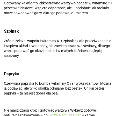
Gotowany kalafior to lekkostrawne warzywo bogate w witaminę C i
przeciwutleniacze. Wspiera odporność, ale – podobnie jak brokuły –
może powodować gazy, dlatego podawaj z umiarem.
Szpinak
Źródło żelaza, wapnia i witaminy K. Szpinak działa przeciwzapalnie
i wspiera układ krwionośny, ale zawiera kwas szczawiowy, dlatego
warto podawać go okazjonalnie i w małych ilościach, najlepiej
sparzony.
Papryka
Czerwona papryka to bomba witaminy C i antyoksydantów. Można
ją podawać, ale tylko słodką odmianę, bez pestek. Unikaj ostrej
papryki – ta nie jest dobra dla psa.
Nie masz czasu kroić i gotować warzyw? Wybierz gotowe,
naturalne rozwiązanie – np.
WOW Gemüse Obst
– karmę