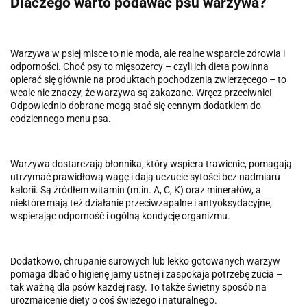
Dlaczego warto podawać psu warzywa?
Warzywa w psiej misce to nie moda, ale realne wsparcie zdrowia i
odporności. Choć psy to mięsożercy – czyli ich dieta powinna
opierać się głównie na produktach pochodzenia zwierzęcego – to
wcale nie znaczy, że warzywa są zakazane. Wręcz przeciwnie!
Odpowiednio dobrane mogą stać się cennym dodatkiem do
codziennego menu psa.
Warzywa dostarczają błonnika, który wspiera trawienie, pomagają
utrzymać prawidłową wagę i dają uczucie sytości bez nadmiaru
kalorii. Są źródłem witamin (m.in. A, C, K) oraz minerałów, a
niektóre mają też działanie przeciwzapalne i antyoksydacyjne,
wspierając odporność i ogólną kondycję organizmu.
Dodatkowo, chrupanie surowych lub lekko gotowanych warzyw
pomaga dbać o higienę jamy ustnej i zaspokaja potrzebę żucia –
tak ważną dla psów każdej rasy. To także świetny sposób na
urozmaicenie diety o coś świeżego i naturalnego.