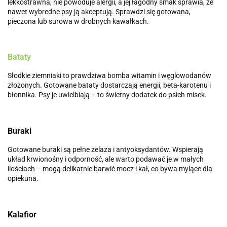
lekkostrawna, nie powoduje alergii, a jej łagodny smak sprawia, że
nawet wybredne psy ją akceptują. Sprawdzi się gotowana,
pieczona lub surowa w drobnych kawałkach.
Bataty
Słodkie ziemniaki to prawdziwa bomba witamin i węglowodanów
złożonych. Gotowane bataty dostarczają energii, beta-karotenu i
błonnika. Psy je uwielbiają – to świetny dodatek do psich misek.
Buraki
Gotowane buraki są pełne żelaza i antyoksydantów. Wspierają
układ krwionośny i odporność, ale warto podawać je w małych
ilościach – mogą delikatnie barwić mocz i kał, co bywa mylące dla
opiekuna.
Kalafior