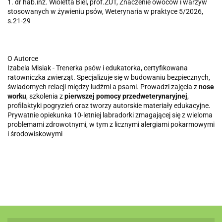
1. dr hab.inż. Wioletta Biel, prof.ZUT, Znaczenie owoców i warzyw
stosowanych w żywieniu psów, Weterynaria w praktyce 5/2026,
s.21-29
O Autorce
Izabela Misiak - Trenerka psów i edukatorka, certyfikowana
ratowniczka zwierząt. Specjalizuje się w budowaniu bezpiecznych,
świadomych relacji między ludźmi a psami. Prowadzi zajęcia z
nose
worku
, szkolenia z
pierwszej pomocy przedweterynaryjnej
,
profilaktyki pogryzień oraz tworzy autorskie materiały edukacyjne.
Prywatnie opiekunka 10-letniej labradorki zmagającej się z wieloma
problemami zdrowotnymi, w tym z licznymi alergiami pokarmowymi
i środowiskowymi