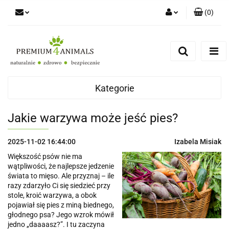
(
0
)
Zaloguj się
Zarejestruj się
Zapytaj
Zgody cookies
Kategorie
Jakie warzywa może jeść pies?
2025-11-02 16:44:00
Izabela Misiak
Większość psów nie ma
wątpliwości, że najlepsze jedzenie
świata to mięso. Ale przyznaj – ile
razy zdarzyło Ci się siedzieć przy
stole, kroić warzywa, a obok
pojawiał się pies z miną biednego,
głodnego psa? Jego wzrok mówił
jedno „daaaasz?”. I tu zaczyna