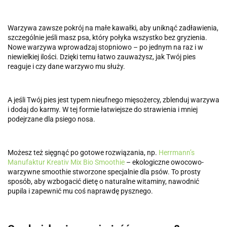
Warzywa zawsze pokrój na małe kawałki, aby uniknąć zadławienia,
szczególnie jeśli masz psa, który połyka wszystko bez gryzienia.
Nowe warzywa wprowadzaj stopniowo – po jednym na raz i w
niewielkiej ilości. Dzięki temu łatwo zauważysz, jak Twój pies
reaguje i czy dane warzywo mu służy.
A jeśli Twój pies jest typem nieufnego mięsożercy, zblenduj warzywa
i dodaj do karmy. W tej formie łatwiejsze do strawienia i mniej
podejrzane dla psiego nosa.
Możesz też sięgnąć po gotowe rozwiązania, np.
Herrmann’s
Manufaktur Kreativ Mix Bio Smoothie
– ekologiczne owocowo-
warzywne smoothie stworzone specjalnie dla psów. To prosty
sposób, aby wzbogacić dietę o naturalne witaminy, nawodnić
pupila i zapewnić mu coś naprawdę pysznego.