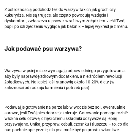
Z ostrożnością podchodź też do warzyw takich jak groch czy
kukurydza. Nie są trujące, ale często powodują wzdęcia i
dyskomfort, zwłaszcza u psów z wrażliwym żołądkiem. Jeśli Twój
pupil po ich zjedzeniu wygląda jak balonik – lepiej wykreśl je z menu.
Jak podawać psu warzywa?
Warzywa w psiej misce wymagają odpowiedniego przygotowania,
aby były naprawdę zdrowym dodatkiem, a nie źródłem rewolucji
żołądkowych. Najlepiej, jeśli stanowią około 10-20% diety (w
zależności od rodzaju karmienia i potrzeb psa).
Podawaj je gotowanie na parze lub w wodzie bez soli, ewentualnie
surowe, jeśli Twój pies dobrze je toleruje. Gotowanie pomaga rozbić
włókna celulozowe, dzięki czemu składniki odżywcze są lepiej
przyswajane. Unikaj przypraw, cebuli, czosnku i tłuszczu – to, co dla
nas pachnie apetycznie, dla psa może być po prostu szkodliwe.