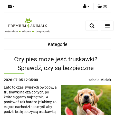
(
0
)
Zaloguj się
Zarejestruj się
Zapytaj
Zgody cookies
Kategorie
Czy pies może jeść truskawki?
Sprawdź, czy są bezpieczne
2026-07-05 12:35:00
Izabela Misiak
Lato to czas świeżych owoców, a
truskawki należą do tych, po
które sięgamy najchętniej. A
ponieważ tak bardzo je lubimy, to
często nachodzi nas myśl, aby
podzielić się soczystą truskawką