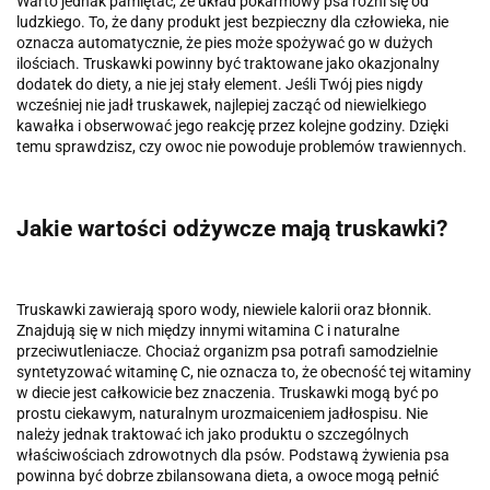
Warto jednak pamiętać, że układ pokarmowy psa różni się od
ludzkiego. To, że dany produkt jest bezpieczny dla człowieka, nie
oznacza automatycznie, że pies może spożywać go w dużych
ilościach. Truskawki powinny być traktowane jako okazjonalny
dodatek do diety, a nie jej stały element. Jeśli Twój pies nigdy
wcześniej nie jadł truskawek, najlepiej zacząć od niewielkiego
kawałka i obserwować jego reakcję przez kolejne godziny. Dzięki
temu sprawdzisz, czy owoc nie powoduje problemów trawiennych.
Jakie wartości odżywcze mają truskawki?
Truskawki zawierają sporo wody, niewiele kalorii oraz błonnik.
Znajdują się w nich między innymi witamina C i naturalne
przeciwutleniacze. Chociaż organizm psa potrafi samodzielnie
syntetyzować witaminę C, nie oznacza to, że obecność tej witaminy
w diecie jest całkowicie bez znaczenia. Truskawki mogą być po
prostu ciekawym, naturalnym urozmaiceniem jadłospisu. Nie
należy jednak traktować ich jako produktu o szczególnych
właściwościach zdrowotnych dla psów. Podstawą żywienia psa
powinna być dobrze zbilansowana dieta, a owoce mogą pełnić