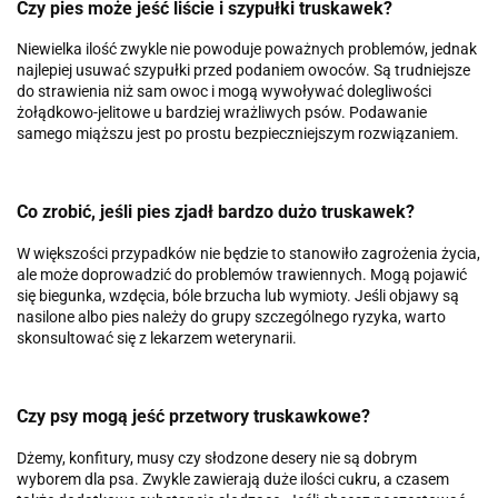
Czy pies może jeść liście i szypułki truskawek?
Niewielka ilość zwykle nie powoduje poważnych problemów, jednak
najlepiej usuwać szypułki przed podaniem owoców. Są trudniejsze
do strawienia niż sam owoc i mogą wywoływać dolegliwości
żołądkowo-jelitowe u bardziej wrażliwych psów. Podawanie
samego miąższu jest po prostu bezpieczniejszym rozwiązaniem.
Co zrobić, jeśli pies zjadł bardzo dużo truskawek?
W większości przypadków nie będzie to stanowiło zagrożenia życia,
ale może doprowadzić do problemów trawiennych. Mogą pojawić
się biegunka, wzdęcia, bóle brzucha lub wymioty. Jeśli objawy są
nasilone albo pies należy do grupy szczególnego ryzyka, warto
skonsultować się z lekarzem weterynarii.
Czy psy mogą jeść przetwory truskawkowe?
Dżemy, konfitury, musy czy słodzone desery nie są dobrym
wyborem dla psa. Zwykle zawierają duże ilości cukru, a czasem