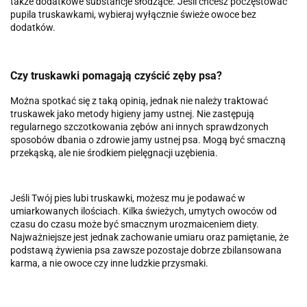
także dodatkowe substancje słodzące. Jeśli chcesz poczęstować
pupila truskawkami, wybieraj wyłącznie świeże owoce bez
dodatków.
Czy truskawki pomagają czyścić zęby psa?
Można spotkać się z taką opinią, jednak nie należy traktować
truskawek jako metody higieny jamy ustnej. Nie zastępują
regularnego szczotkowania zębów ani innych sprawdzonych
sposobów dbania o zdrowie jamy ustnej psa. Mogą być smaczną
przekąską, ale nie środkiem pielęgnacji uzębienia.
Jeśli Twój pies lubi truskawki, możesz mu je podawać w
umiarkowanych ilościach. Kilka świeżych, umytych owoców od
czasu do czasu może być smacznym urozmaiceniem diety.
Najważniejsze jest jednak zachowanie umiaru oraz pamiętanie, że
podstawą żywienia psa zawsze pozostaje dobrze zbilansowana
karma, a nie owoce czy inne ludzkie przysmaki.