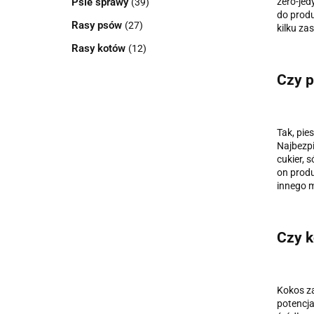
Psie sprawy
zero-jed
(39)
do prod
Rasy psów
(27)
kilku za
Rasy kotów
(12)
Czy p
Tak, pies
Najbezpi
cukier, 
on produ
innego m
Czy k
Kokos za
potencja