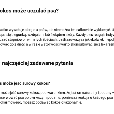
okos może uczulać psa?
adko wywołuje alergie u psów, ale nie można ich całkowicie wykluczyć. U
ąca się biegunką, wzdęciami lub świądem skóry. Każdy pies reaguje ind
ać stopniowo i w małych ilościach. Jeśli zauważysz jakiekolwiek niepok
ować go z diety, a w razie wątpliwości warto skonsultować się z lekarzem
 najczęściej zadawane pytania
es może jeść surowy kokos?
s może jeść surowy kokos, pod warunkiem, że jest on naturalny i podany w n
serwować psa po pierwszym podaniu, ponieważ reakcja u każdego psa moż
pokarmowego, możesz podawać kokos okazjonalnie.