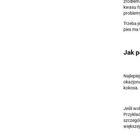
źródłem 
kwasu f
problemy
Trzeba j
pies ma 
Jak p
Najlepie
okazjona
kokosa. 
Jeśli wo
Przykła
szczegó
większej