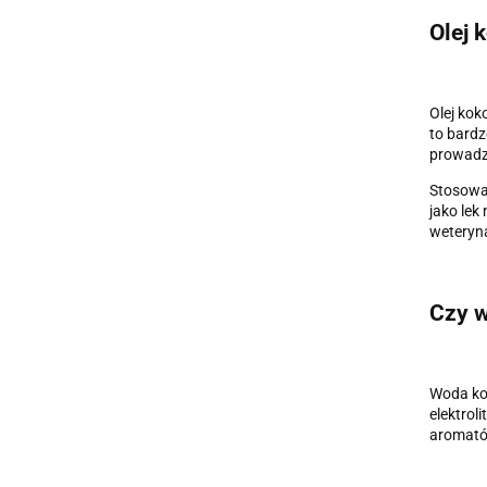
Olej 
Olej kok
to bardz
prowadzi
Stosowan
jako lek
weteryn
Czy w
Woda kok
elektrol
aromatów