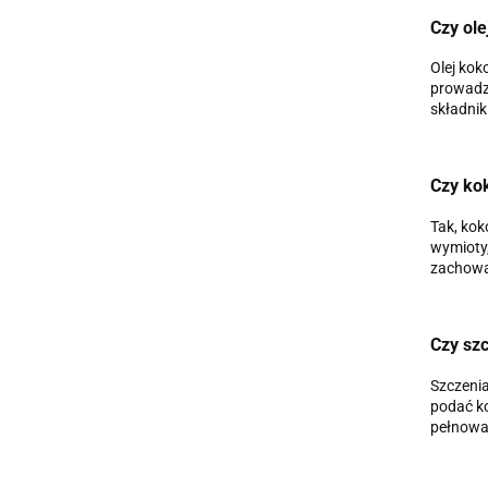
Czy ole
Olej kok
prowadzi
składnik
Czy ko
Tak, kok
wymioty,
zachowa
Czy sz
Szczenia
podać ko
pełnowar