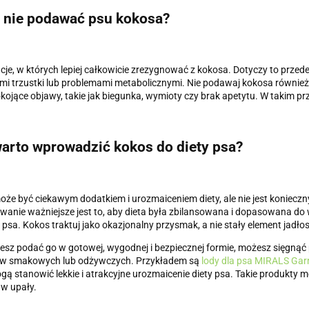
 nie podawać psu kokosa?
cje, w których lepiej całkowicie zrezygnować z kokosa. Dotyczy to pr
i trzustki lub problemami metabolicznymi. Nie podawaj kokosa również 
okojące objawy, takie jak biegunka, wymioty czy brak apetytu. W takim prz
arto wprowadzić kokos do diety psa?
że być ciekawym dodatkiem i urozmaiceniem diety, ale nie jest konieczny
anie ważniejsze jest to, aby dieta była zbilansowana i dopasowana do 
psa. Kokos traktuj jako okazjonalny przysmak, a nie stały element jadłos
cesz podać go w gotowej, wygodnej i bezpiecznej formie, możesz sięgnąć 
w smakowych lub odżywczych. Przykładem są
lody dla psa MIRALS Gar
gą stanowić lekkie i atrakcyjne urozmaicenie diety psa. Takie produkty
 w upały.