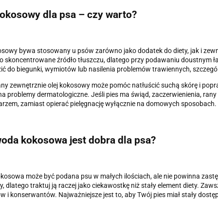
kokosowy dla psa – czy warto?
osowy bywa stosowany u psów zarówno jako dodatek do diety, jak i zewnętr
o skoncentrowane źródło tłuszczu, dlatego przy podawaniu doustnym łat
ć do biegunki, wymiotów lub nasilenia problemów trawiennych, szczegó
y zewnętrznie olej kokosowy może pomóc natłuścić suchą skórę i popraw
 na problemy dermatologiczne. Jeśli pies ma świąd, zaczerwienienia, rany
arzem, zamiast opierać pielęgnację wyłącznie na domowych sposobach.
oda kokosowa jest dobra dla psa?
osowa może być podana psu w małych ilościach, ale nie powinna zastęp
ity, dlatego traktuj ją raczej jako ciekawostkę niż stały element diety. 
 i konserwantów. Najważniejsze jest to, aby Twój pies miał stały dostęp