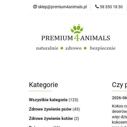
sklep@premium4animals.pl
58 350 18 30
Strona główna
Kluby Hodowców Ps
Strona główna
Psy
Koty
Promo
Kategorie
Czy 
2026-06
Wszystkie kategorie
(123)
Kokos co
Zdrowe żywienie psów
(43)
deserów,
więc dzi
Zdrowe żywienie kotów
(2)
kokosem 