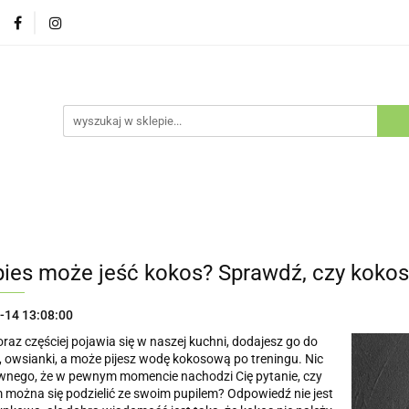
Psy
Koty
Promocje
Nowości
Bestsellery
ów i Kotów
cje
Nowości
Bestsellery
Outlet
Blog
Kluby H
pies może jeść kokos? Sprawdź, czy kokos 
-14 13:08:00
raz częściej pojawia się w naszej kuchni, dodajesz go do
 owsianki, a może pijesz wodę kokosową po treningu. Nic
wnego, że w pewnym momencie nachodzi Cię pytanie, czy
można się podzielić ze swoim pupilem? Odpowiedź nie jest