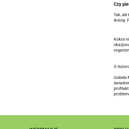
Czy pi
Tak, ale
ilością.
Kokos ni
okazjona
organizm
O Autorc
Izabela 
świadomy
profilak
problem