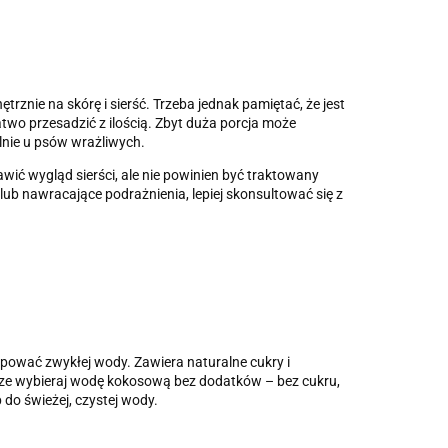
znie na skórę i sierść. Trzeba jednak pamiętać, że jest
wo przesadzić z ilością. Zbyt duża porcja może
lnie u psów wrażliwych.
ić wygląd sierści, ale nie powinien być traktowany
 lub nawracające podrażnienia, lepiej skonsultować się z
ować zwykłej wody. Zawiera naturalne cukry i
Zawsze wybieraj wodę kokosową bez dodatków – bez cukru,
 do świeżej, czystej wody.