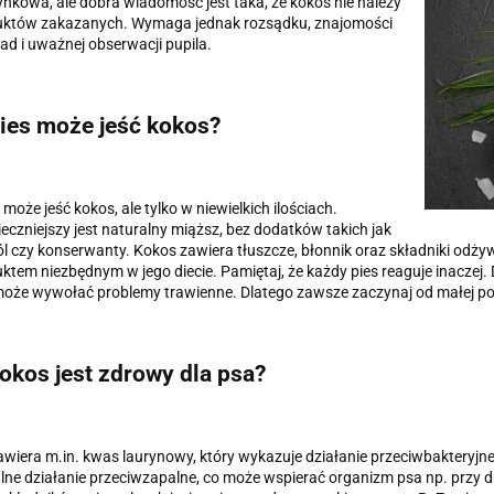
ynkowa, ale dobra wiadomość jest taka, że kokos nie należy
uktów zakazanych. Wymaga jednak rozsądku, znajomości
sad i uważnej obserwacji pupila.
ies może jeść kokos?
 może jeść kokos, ale tylko w niewielkich ilościach.
eczniejszy jest naturalny miąższ, bez dodatków takich jak
sól czy konserwanty. Kokos zawiera tłuszcze, błonnik oraz składniki odży
ktem niezbędnym w jego diecie. Pamiętaj, że każdy pies reaguje inaczej.
oże wywołać problemy trawienne. Dlatego zawsze zaczynaj od małej porc
okos jest zdrowy dla psa?
wiera m.in. kwas laurynowy, który wykazuje działanie przeciwbakteryjne
lne działanie przeciwzapalne, co może wspierać organizm psa np. przy d