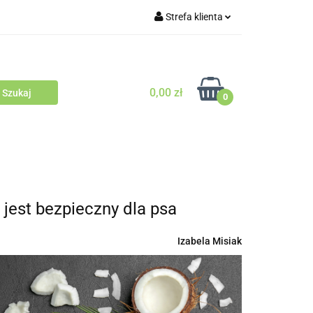
Strefa klienta
Outlet
Blog
Zaloguj się
Zarejestruj się
0,00 zł
Zapytaj
0
Zgody cookies
odowców Psów i Kotów
jest bezpieczny dla psa
Izabela Misiak