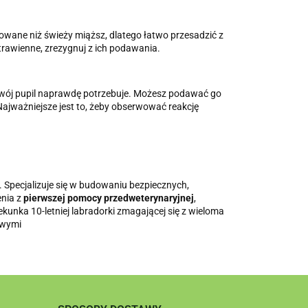
rowane niż świeży miąższ, dlatego łatwo przesadzić z
trawienne, zrezygnuj z ich podawania.
o Twój pupil naprawdę potrzebuje. Możesz podawać go
 Najważniejsze jest to, żeby obserwować reakcję
. Specjalizuje się w budowaniu bezpiecznych,
enia z
pierwszej pomocy przedweterynaryjnej
,
ekunka 10-letniej labradorki zmagającej się z wieloma
kowymi