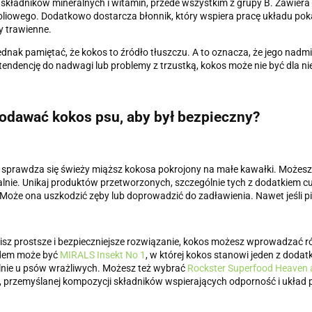
składników mineralnych i witamin, przede wszystkim z grupy B. Zawiera m
oliowego. Dodatkowo dostarcza błonnik, który wspiera pracę układu 
 trawienne.
ednak pamiętać, że kokos to źródło tłuszczu. A to oznacza, że jego nadmi
tendencję do nadwagi lub problemy z trzustką, kokos może nie być dla 
odawać kokos psu, aby był bezpieczny?
j sprawdza się świeży miąższ kokosa pokrojony na małe kawałki. Możesz 
lnie. Unikaj produktów przetworzonych, szczególnie tych z dodatkiem cu
Może ona uszkodzić zęby lub doprowadzić do zadławienia. Nawet jeśli pie
lisz prostsze i bezpieczniejsze rozwiązanie, kokos możesz wprowadzać 
dem może być
MIRALS Insekt No 1
, w której kokos stanowi jeden z dodat
lnie u psów wrażliwych. Możesz też wybrać
Rockster Superfood Heaven 
, przemyślanej kompozycji składników wspierających odporność i układ