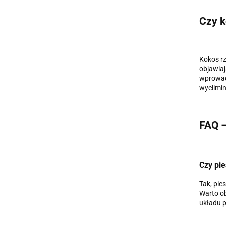
Czy k
Kokos rz
objawiaj
wprowadz
wyelimin
FAQ –
Czy pi
Tak, pie
Warto ob
układu 