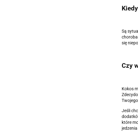
Kiedy
Są sytua
chorobam
się niep
Czy w
Kokos mo
Zdecydow
Twojego 
Jeśli ch
dodatkó
które mo
jedzenia