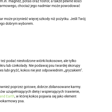
.in. magnez, potas oraz fosfor, a także pewne ilości
pokarmowego, chociaż jego nadmiar może powodować
ar może przynieść więcej szkody niż pożytku. Jeśli Twój
niego dobrym wyborem.
też podać niesłodzone wiórki kokosowe, ale tylko
kru lub czekolady. Nie podawaj psu twardej skorupy
s lubi gryźć, kokos nie jest odpowiednim „gryzakiem”.
również poprzez gotowe, dobrze zbilansowane karmy.
ków uzupełniających dietę i wspierających trawienie,
and Earth
, w której kokos pojawia się jako element
 pokarmowy psa.