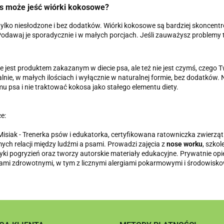
es może jeść wiórki kokosowe?
 tylko niesłodzone i bez dodatków. Wiórki kokosowe są bardziej skoncent
 Podawaj je sporadycznie i w małych porcjach. Jeśli zauważysz problemy 
e jest produktem zakazanym w diecie psa, ale też nie jest czymś, czeg
lnie, w małych ilościach i wyłącznie w naturalnej formie, bez dodatków.
u psa i nie traktować kokosa jako stałego elementu diety.
e:
Misiak - Trenerka psów i edukatorka, certyfikowana ratowniczka zwierząt
ch relacji między ludźmi a psami. Prowadzi zajęcia z
nose worku
, szkol
tyki pogryzień oraz tworzy autorskie materiały edukacyjne. Prywatnie opi
ami zdrowotnymi, w tym z licznymi alergiami pokarmowymi i środowis