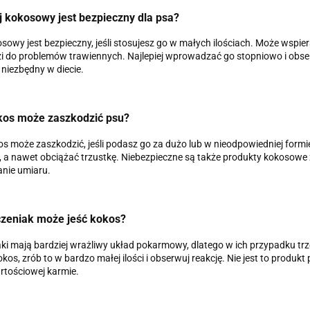
j kokosowy jest bezpieczny dla psa?
osowy jest bezpieczny, jeśli stosujesz go w małych ilościach. Może wspiera
 do problemów trawiennych. Najlepiej wprowadzać go stopniowo i obser
 niezbędny w diecie.
kos może zaszkodzić psu?
os może zaszkodzić, jeśli podasz go za dużo lub w nieodpowiedniej for
 a nawet obciążać trzustkę. Niebezpieczne są także produkty kokosowe 
nie umiaru.
czeniak może jeść kokos?
ki mają bardziej wrażliwy układ pokarmowy, dlatego w ich przypadku tr
kos, zrób to w bardzo małej ilości i obserwuj reakcję. Nie jest to produkt p
tościowej karmie.