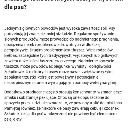
dla psa?
Jednym z głównych powodów jest wysoka zawartość soli. Psy
potrzebują jej znacznie mniej niż ludzie. Regularne spożywanie
słonych produktów może prowadzić do nadmiernego pragnienia,
obciążenia nerek i problemów zdrowotnych w dłuższej
perspektywie. Drugim problemem jest tłuszcz. Wiele rodzajów
kiełbas, szczególnie tych tradycyjnych, wędzonych lub grillowych,
zawiera duże ilości tłuszczu zwierzęcego. Nadmierne spożycie
tłuszczu może powodować biegunkę, wymioty i dolegliwości
żołądkowe. U niektórych psów może nawet zwiększać ryzyko
zapalenia trzustki, które jest poważnym i potencjalnie
niebezpiecznym stanem wymagającym pomocy weterynaryjnej.
Dodatkowo producenci często stosują konserwanty, wzmacniacze
smaku i substancje peklujące. Choć są one dopuszczone do
spożycia przez ludzi, nie oznacza to, że powinny trafić do miski psa.
Pamiętaj również, że niektóre kiełbasy zawierają cebulę i czosnek.
Składniki te są dla psów toksyczne i nie powinny być elementem
psiej diety.