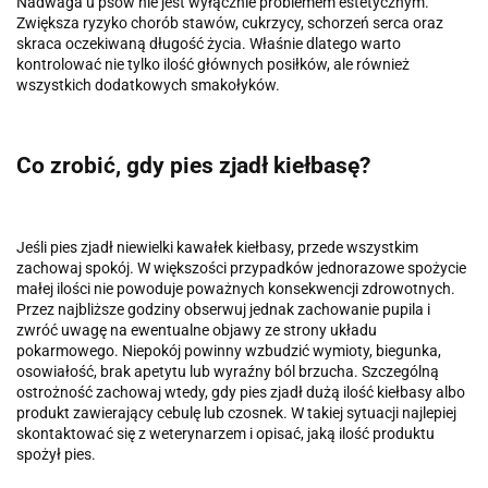
Nadwaga u psów nie jest wyłącznie problemem estetycznym.
Zwiększa ryzyko chorób stawów, cukrzycy, schorzeń serca oraz
skraca oczekiwaną długość życia. Właśnie dlatego warto
kontrolować nie tylko ilość głównych posiłków, ale również
wszystkich dodatkowych smakołyków.
Co zrobić, gdy pies zjadł kiełbasę?
Jeśli pies zjadł niewielki kawałek kiełbasy, przede wszystkim
zachowaj spokój. W większości przypadków jednorazowe spożycie
małej ilości nie powoduje poważnych konsekwencji zdrowotnych.
Przez najbliższe godziny obserwuj jednak zachowanie pupila i
zwróć uwagę na ewentualne objawy ze strony układu
pokarmowego. Niepokój powinny wzbudzić wymioty, biegunka,
osowiałość, brak apetytu lub wyraźny ból brzucha. Szczególną
ostrożność zachowaj wtedy, gdy pies zjadł dużą ilość kiełbasy albo
produkt zawierający cebulę lub czosnek. W takiej sytuacji najlepiej
skontaktować się z weterynarzem i opisać, jaką ilość produktu
spożył pies.