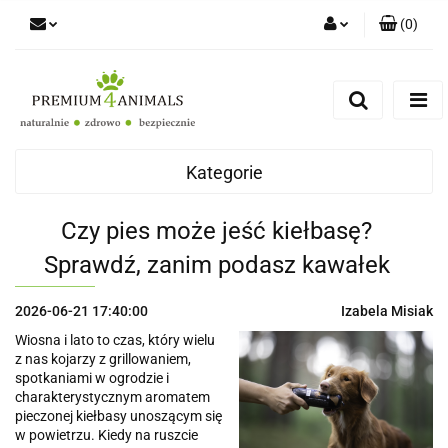
(
0
)
Zaloguj się
Zarejestruj się
Zapytaj
Zgody cookies
Kategorie
Czy pies może jeść kiełbasę?
Sprawdź, zanim podasz kawałek
2026-06-21 17:40:00
Izabela Misiak
Wiosna i lato to czas, który wielu
z nas kojarzy z grillowaniem,
spotkaniami w ogrodzie i
charakterystycznym aromatem
pieczonej kiełbasy unoszącym się
w powietrzu. Kiedy na ruszcie