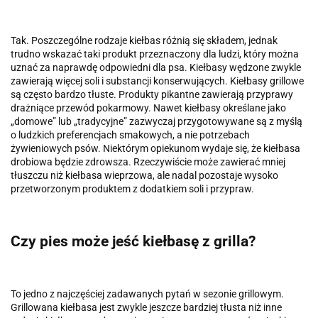
Tak. Poszczególne rodzaje kiełbas różnią się składem, jednak
trudno wskazać taki produkt przeznaczony dla ludzi, który można
uznać za naprawdę odpowiedni dla psa. Kiełbasy wędzone zwykle
zawierają więcej soli i substancji konserwujących. Kiełbasy grillowe
są często bardzo tłuste. Produkty pikantne zawierają przyprawy
drażniące przewód pokarmowy. Nawet kiełbasy określane jako
„domowe” lub „tradycyjne” zazwyczaj przygotowywane są z myślą
o ludzkich preferencjach smakowych, a nie potrzebach
żywieniowych psów. Niektórym opiekunom wydaje się, że kiełbasa
drobiowa będzie zdrowsza. Rzeczywiście może zawierać mniej
tłuszczu niż kiełbasa wieprzowa, ale nadal pozostaje wysoko
przetworzonym produktem z dodatkiem soli i przypraw.
Czy pies może jeść kiełbasę z grilla?
To jedno z najczęściej zadawanych pytań w sezonie grillowym.
Grillowana kiełbasa jest zwykle jeszcze bardziej tłusta niż inne