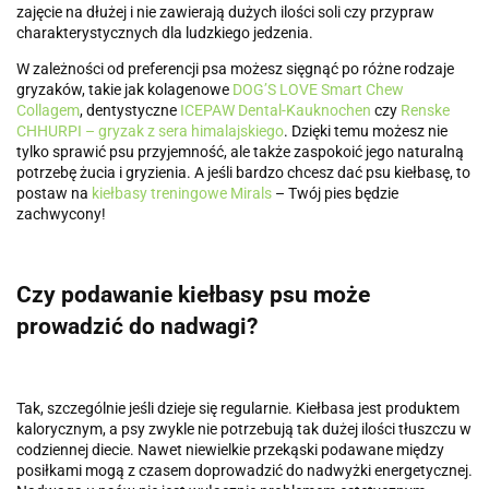
zajęcie na dłużej i nie zawierają dużych ilości soli czy przypraw
charakterystycznych dla ludzkiego jedzenia.
W zależności od preferencji psa możesz sięgnąć po różne rodzaje
gryzaków, takie jak kolagenowe
DOG’S LOVE Smart Chew
Collagem
, dentystyczne
ICEPAW Dental-Kauknochen
czy
Renske
CHHURPI – gryzak z sera himalajskiego
. Dzięki temu możesz nie
tylko sprawić psu przyjemność, ale także zaspokoić jego naturalną
potrzebę żucia i gryzienia. A jeśli bardzo chcesz dać psu kiełbasę, to
postaw na
kiełbasy treningowe Mirals
– Twój pies będzie
zachwycony!
Czy podawanie kiełbasy psu może
prowadzić do nadwagi?
Tak, szczególnie jeśli dzieje się regularnie. Kiełbasa jest produktem
kalorycznym, a psy zwykle nie potrzebują tak dużej ilości tłuszczu w
codziennej diecie. Nawet niewielkie przekąski podawane między
posiłkami mogą z czasem doprowadzić do nadwyżki energetycznej.