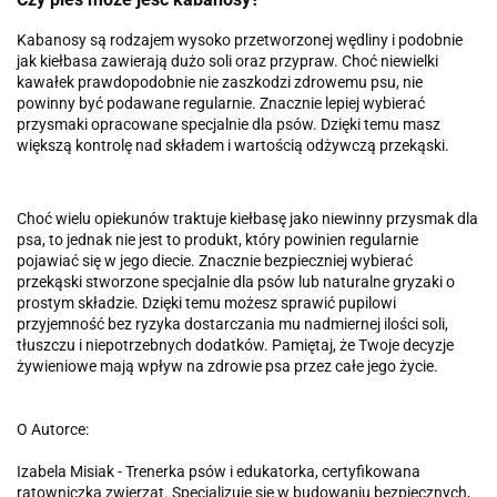
Kabanosy są rodzajem wysoko przetworzonej wędliny i podobnie
jak kiełbasa zawierają dużo soli oraz przypraw. Choć niewielki
kawałek prawdopodobnie nie zaszkodzi zdrowemu psu, nie
powinny być podawane regularnie. Znacznie lepiej wybierać
przysmaki opracowane specjalnie dla psów. Dzięki temu masz
większą kontrolę nad składem i wartością odżywczą przekąski.
Choć wielu opiekunów traktuje kiełbasę jako niewinny przysmak dla
psa, to jednak nie jest to produkt, który powinien regularnie
pojawiać się w jego diecie. Znacznie bezpieczniej wybierać
przekąski stworzone specjalnie dla psów lub naturalne gryzaki o
prostym składzie. Dzięki temu możesz sprawić pupilowi
przyjemność bez ryzyka dostarczania mu nadmiernej ilości soli,
tłuszczu i niepotrzebnych dodatków. Pamiętaj, że Twoje decyzje
żywieniowe mają wpływ na zdrowie psa przez całe jego życie.
O Autorce:
Izabela Misiak - Trenerka psów i edukatorka, certyfikowana
ratowniczka zwierząt. Specjalizuje się w budowaniu bezpiecznych,