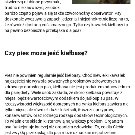
skwierczą ulubione przysmaki,
trudno nie zauważyć, że obok
bardzo często pojawia się także czworonożny obserwator. Psy
doskonale wyczuwają zapach jedzenia i niejednokrotnie liczą na to,
że również dostaną coś smacznego. Tylko czy kawałek kiełbasy to
na pewno bezpieczna przekąska dla psa?
Czy pies może jeść kiełbasę?
Pies nie powinien regularnie jeść kiełbasy. Choć niewielki kawałek
najczęściej nie wywoła poważnych problemów zdrowotnych u
zdrowego dorosłego psa, kiełbasa nie jest produktem odpowiednim
dla psiej diety. Wiele osób zakłada, że skoro kiełbasa powstaje z
mięsa, będzie wartościowym dodatkiem do jadłospisu psa. W
rzeczywistości większość dostępnych na rynku kiełbas zawiera nie
tylko mięso, ale również duże ilości soli, tłuszczu, przypraw,
konserwantów oraz różnego rodzaju dodatków technologicznych.
To właśnie te składniki stanowią największy problem. Organizm
psa funkcjonuje inaczej niż organizm człowieka. To, co dla Ciebie
jest zwykłą przekąską, dla psa może oznaczać niepotrzebne