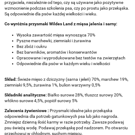
przyjaciela, niezależnie od tego, czy są używane jako pozytywne
wzmocnienie podczas szkolenia psa, czy po prostu jako przekąska.
Są odpowiednie dla psów każdej wielkości i wieku.
Co wyróżnia przysmaki Wildes Land z mięsa jelenia i sarny:
Wysoka zawartość mięsa wynosząca 70%
Pyszne marchewki, ziemniaki i żurawina
Bez zbóż i cukru
Bez barwników, aromatów i konserwantów
Opracowane i wyprodukowane bez testów na zwierzętach
Odpowiednie dla psów w każdym wieku i wielkości
Skład:
Świeże mięso z dziczyzny (sarna i jeleń) 70%, marchew 19%,
ziemniaki 9,5%, żurawina 1%, bulion warzywny 0,5%
Składniki analityczne:
Białko surowe 28%, tłuszcz surowy 20%,
włókno surowe 4,5%, popiół surowy 5%
Zalecenia żywieniowe :
Przysmaki idealne jako przekąska
odpowiednia dla potrzeb gatunkowych psa lub jako nagroda.
Zmniejsz dzienną ilość karmy w razie potrzeby. Zawsze podawaj
psu świeżą wodę. Podawaj przekąskę pod nadzorem. Po otwarciu
przechowuj w chłodnym, suchym miejscu.