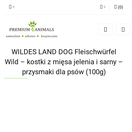
(
0
)
Zaloguj się
Zarejestruj się
Zapytaj
Zgody cookies
WILDES LAND DOG Fleischwürfel
Wild – kostki z mięsa jelenia i sarny –
przysmaki dla psów (100g)