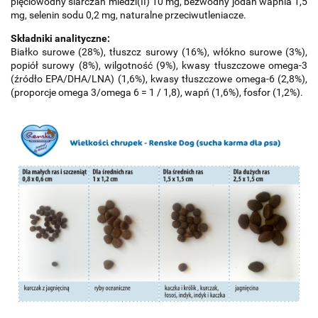
pięciowodny siarczan miedzi(II) 10 mg, bezwodny jodan wapnia 1,5
mg, selenin sodu 0,2 mg, naturalne przeciwutleniacze.
Składniki analityczne:
Białko surowe (28%), tłuszcz surowy (16%), włókno surowe (3%),
popiół surowy (8%), wilgotność (9%), kwasy tłuszczowe omega-3
(źródło EPA/DHA/LNA) (1,6%), kwasy tłuszczowe omega-6 (2,8%),
(proporcje omega 3/omega 6 = 1 / 1,8), wapń (1,6%), fosfor (1,2%).