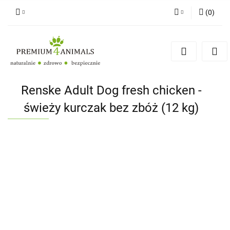
(
0
)
Zaloguj się
Zarejestruj się
Zapytaj
Zgody cookies
Renske Adult Dog fresh chicken -
świeży kurczak bez zbóż (12 kg)