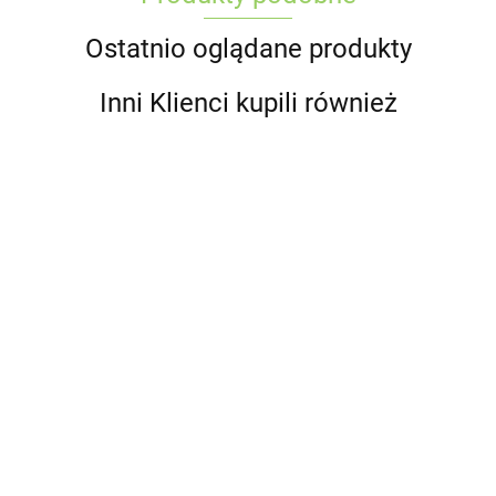
Ostatnio oglądane produkty
Inni Klienci kupili również
Renske
Renske
Renske
Renske
Renske
Dog
Adult
Adult
Adult
Renske
Adult Dog
Senior
Dog
Dog
Dog fresh
Puppy fresh
409.00
499.00
fresh
95.00
489.00
fresh
fresh
fresh
489.00
duck and
chicken and
lamb -
399.00
turkey -
salmon -
chicken -
rabbit -
lamb -
świeża
świeży
świeży
świeży
świeża
świeży
jagnięcina
indyk
łosoś
kurczak
kaczka i
kurczak i
bez zbóż
bez
bez
bez zbóż
królik (12
jagnięcina
(12 kg)
zbóż (12
zbóż (12
(2 kg)
kg)
dla