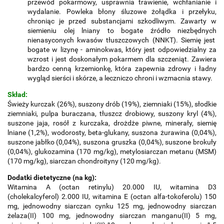
przewód pokarmowy, usprawnia trawienie, wchłanianie i
wydalanie. Powleka błony śluzowe żołądka i przełyku,
chroniąc je przed substancjami szkodliwym. Zawarty w
siemieniu olej lniany to bogate źródło niezbędnych
nienasyconych kwasów tłuszczowych (NNKT). Siemię jest
bogate w lizynę - aminokwas, który jest odpowiedzialny za
wzrost i jest doskonałym pokarmem dla szczeniąt. Zawiera
bardzo cenną krzemionkę, która zapewnia zdrowy i ładny
wygląd sierści i skórze, a leczniczo chroni i wzmacnia stawy.
Skład:
Świeży kurczak (26%), suszony drób (19%), ziemniaki (15%), słodkie
ziemniaki, pulpa buraczana, tłuszcz drobiowy, suszony kryl (4%),
suszone jaja, rosół z kurczaka, drożdże piwne, minerały, siemię
lniane (1,2%), wodorosty, beta-glukany, suszona żurawina (0,04%),
suszone jabłko (0,04%), suszona gruszka (0,04%), suszone brokuły
(0,04%), glukozamina (170 mg/kg), metylosiarczan metanu (MSM)
(170 mg/kg), siarczan chondroityny (120 mg/kg).
Dodatki dietetyczne (na kg):
Witamina A (octan retinylu) 20.000 IU, witamina D3
(cholekalcyferol) 2.000 IU, witamina E (octan alfa-tokoferolu) 150
mg, jednowodny siarczan cynku 125 mg, jednowodny siarczan
żelaza(II) 100 mg, jednowodny siarczan manganu(II) 5 mg,