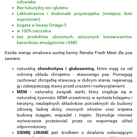
człowieka
Bez kukurydzy soi i glutenu
Lekkostrawna i doskonale przyswajalna (mniejsza ilość
wypróżnień)
bogata w kwasy Omega-3
w 100% naturalna
bez produktów ubocznych, sztucznych konserwantów,
barwników, emulgatorów i GMO
Każda wersja smakowa suchej karmy Renske Fresh Meat dla psa
zawiera:
naturalną
chondroityna i glukozaminą,
które mają za cel
ochronę układu chrzęstno - stawowego psa. Pomagają
zachować chrząstkę stawową w dobrym stanie, regenerują
ją i zabezpieczają stawy przed urazami i nadwyrężeniami.
MSM -
naturalny związek siarki, który znajduje się w
naturalnej żywności. MSM uczestniczy w syntezie kolagenu i
keratyny, niezbędnych składników potrzebnych do budowy
zdrowej, ładnej skóry, mocnych włosów oraz wspiera
budowę ścięgien, więzadeł i mięśni. Stymuluje również
wytwarzanie przeciwciał, przez co wspomaga układ
odpornościowy.
SIEMIĘ LNIANE
jest środkiem o działaniu osłaniającym