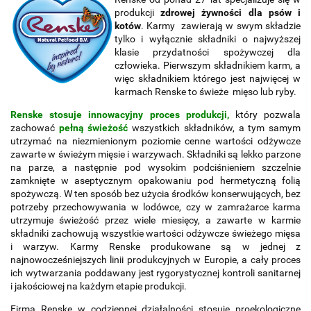
produkcji
zdrowej żywności dla psów i
kotów
. Karmy zawierają w swym składzie
tylko i wyłącznie składniki o najwyższej
klasie przydatności spożywczej dla
człowieka. Pierwszym składnikiem karm, a
więc składnikiem którego jest najwięcej w
karmach Renske to świeże mięso lub ryby.
Renske stosuje innowacyjny proces produkcji,
który pozwala
zachować
pełną świeżość
wszystkich składników, a tym samym
utrzymać na niezmienionym poziomie cenne wartości odżywcze
zawarte w świeżym mięsie i warzywach. Składniki są lekko parzone
na parze, a następnie pod wysokim podciśnieniem szczelnie
zamknięte w aseptycznym opakowaniu pod hermetyczną folią
spożywczą. W ten sposób bez użycia środków konserwujących, bez
potrzeby przechowywania w lodówce, czy w zamrażarce karma
utrzymuje świeżość przez wiele miesięcy, a zawarte w karmie
składniki zachowują wszystkie wartości odżywcze świeżego mięsa
i warzyw. Karmy Renske produkowane są w jednej z
najnowocześniejszych linii produkcyjnych w Europie, a cały proces
ich wytwarzania poddawany jest rygorystycznej kontroli sanitarnej
i jakościowej na każdym etapie produkcji.
Firma Renske w codziennej działalności stosuje proekologiczne