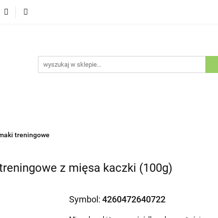
Psy
Koty
Promocje
Nowości
Bestsellery
ów i Kotów
je
Nowości
Bestsellery
Outlet
Blog
Kluby Ho
maki treningowe
treningowe z mięsa kaczki (100g)
Symbol:
4260472640722