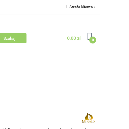
Strefa klienta
Outlet
Blog
Zaloguj się
Zarejestruj się
0,00 zł
Zapytaj
0
Zgody cookies
dowców Psów i Kotów