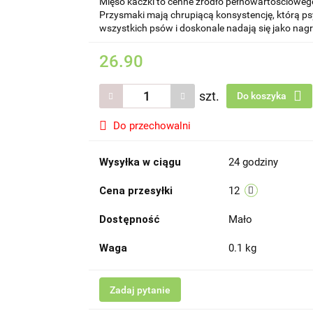
Mięso kaczki to cenne źródło pełnowartościoweg
Przysmaki mają chrupiącą konsystencję, którą psy
wszystkich psów i doskonale nadają się jako nag
26.90
szt.
Do koszyka
Do przechowalni
Wysyłka w ciągu
24 godziny
Cena przesyłki
12
Dostępność
Mało
Waga
0.1 kg
Zadaj pytanie