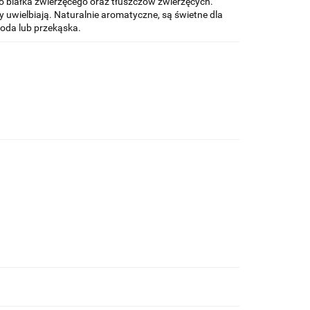
o białka zwierzęcego oraz tłuszczów zwierzęcych.
 uwielbiają. Naturalnie aromatyczne, są świetne dla
roda lub przekąska.