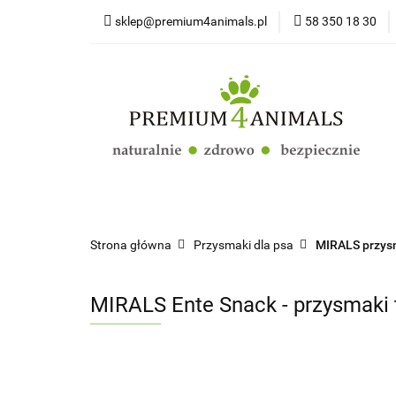
sklep@premium4animals.pl
58 350 18 30
Strona główna
Kluby Hodowców Ps
Strona główna
Psy
Koty
Promoc
Strona główna
Przysmaki dla psa
MIRALS przys
MIRALS Ente Snack - przysmaki 