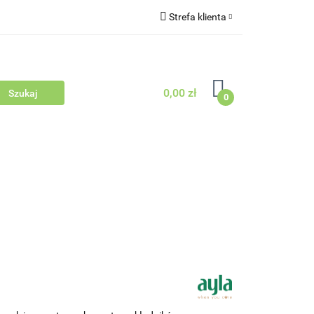
Strefa klienta
Outlet
Blog
Zaloguj się
Zarejestruj się
0,00 zł
Zapytaj
0
Zgody cookies
dowców Psów i Kotów