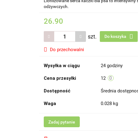
Liofilizowane serca kaczki dla psa to intensywn
odżywczych.
26.90
szt.
Do koszyka
Do przechowalni
Wysyłka w ciągu
24 godziny
Cena przesyłki
12
Dostępność
Średnia dostępn
Waga
0.028 kg
Zadaj pytanie