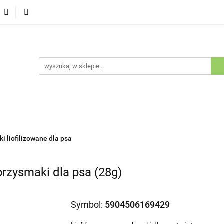
Psy
Koty
Promocje
Nowości
Bestsellery
ów i Kotów
je
Nowości
Bestsellery
Outlet
Blog
Kluby Ho
i liofilizowane dla psa
przysmaki dla psa (28g)
Symbol:
5904506169429