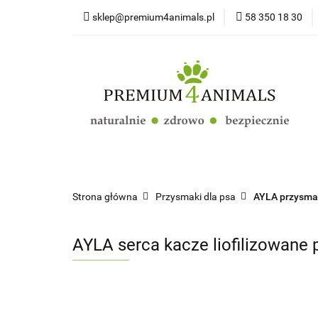
sklep@premium4animals.pl
58 350 18 30
Strona główna
Kluby Hodowców Ps
Strona główna
Psy
Koty
Promoc
Strona główna
Przysmaki dla psa
AYLA przysmak
AYLA serca kacze liofilizowane 