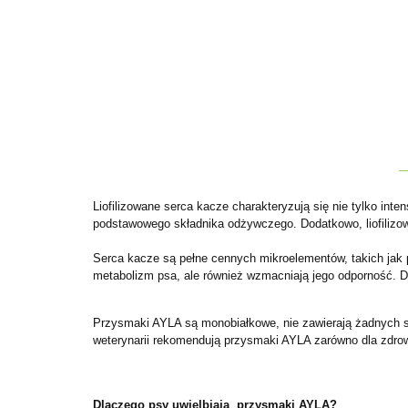
Liofilizowane serca kacze charakteryzują się nie tylko i
podstawowego składnika odżywczego. Dodatkowo, liofilizo
Serca kacze są pełne cennych mikroelementów, takich jak po
metabolizm psa, ale również wzmacniają jego odporność. Dzię
Przysmaki AYLA są monobiałkowe, nie zawierają żadnych s
weterynarii rekomendują przysmaki AYLA zarówno dla zdro
Dlaczego psy uwielbiają przysmaki AYLA?