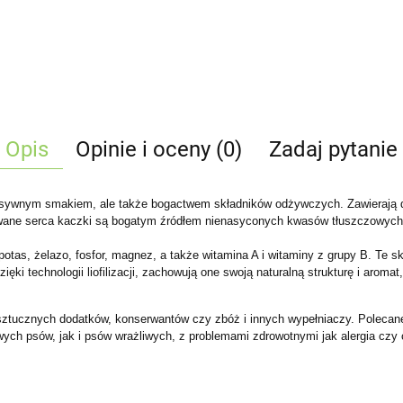
Opis
Opinie i oceny (0)
Zadaj pytanie
ntensywnym smakiem, ale także bogactwem składników odżywczych. Zawierają d
wane serca kaczki są bogatym źródłem nienasyconych kwasów tłuszczowych 
tas, żelazo, fosfor, magnez, a także witamina A i witaminy z grupy B. Te sk
ki technologii liofilizacji, zachowują one swoją naturalną strukturę i aromat
ztucznych dodatków, konserwantów czy zbóż i innych wypełniaczy. Polecane 
wych psów, jak i psów wrażliwych, z problemami zdrowotnymi jak alergia 